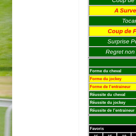
Coup de 
A Survei
Toca
Coup de 
Surprise P
Regret non 
Forme du cheval
Forme du jockey
Forme de l’entraineur
Réussite du cheval
Réussite du jockey
Réussite de l’entraineur
Favoris