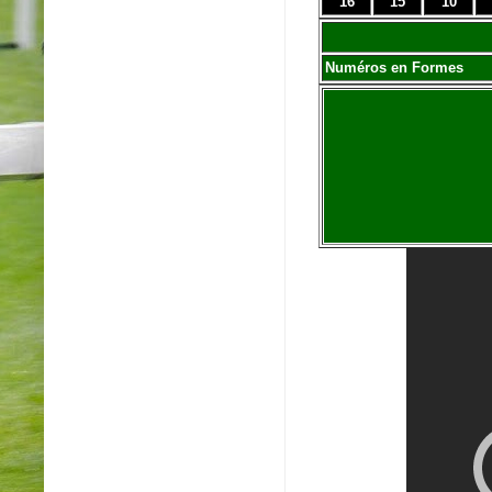
16
15
10
Numéros en Formes