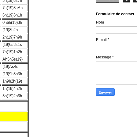
5h(19)8s7h
7s(19)3sAh
Formulaire de contact
6h(19)3h1h
Nom
0h6h(19)3h
(19)8h2h
2h(19)7h9h
E-mail
*
(19)6s3s1s
7h(19)1h2h
Message
*
Ah5h5s(19)
(19)As4s
(19)9h3h3h
1h9h2h(19)
1h(19)4h2h
3h(19)2h6h