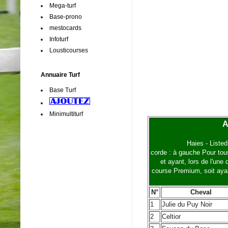
Mega-turf
Base-prono
mestocards
Infoturf
Lousticourses
Annuaire Turf
Base Turf
Minimultiturf
A
Haies - Liste
corde : à gauche Pour tous
et ayant, lors de l'une
course Premium, soit ayant
N°
Cheval
1
Julie du Puy Noir
2
Celtior