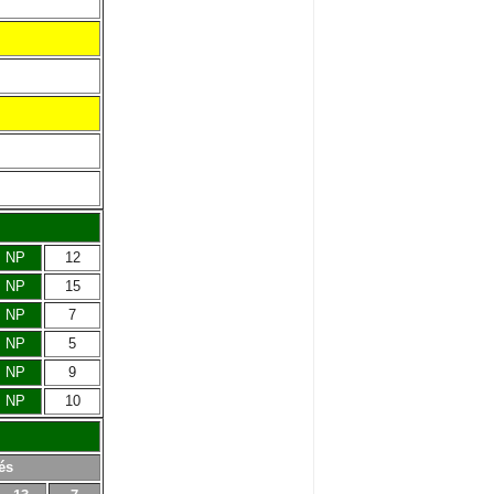
NP
12
NP
15
NP
7
NP
5
NP
9
NP
10
és