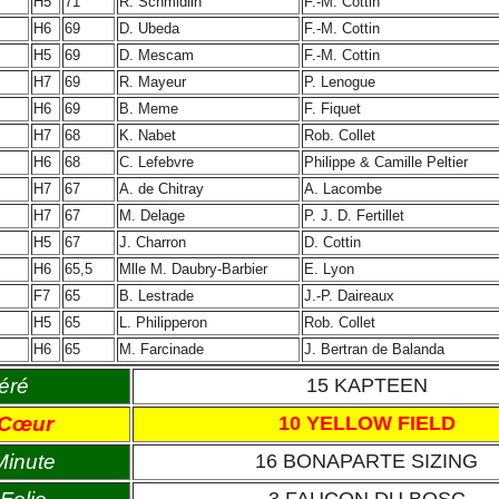
H5
71
R. Schmidlin
F.-M. Cottin
H6
69
D. Ubeda
F.-M. Cottin
H5
69
D. Mescam
F.-M. Cottin
H7
69
R. Mayeur
P. Lenogue
H6
69
B. Meme
F. Fiquet
H7
68
K. Nabet
Rob. Collet
H6
68
C. Lefebvre
Philippe & Camille Peltier
H7
67
A. de Chitray
A. Lacombe
H7
67
M. Delage
P. J. D. Fertillet
H5
67
J. Charron
D. Cottin
H6
65,5
Mlle M. Daubry-Barbier
E. Lyon
F7
65
B. Lestrade
J.-P. Daireaux
H5
65
L. Philipperon
Rob. Collet
H6
65
M. Farcinade
J. Bertran de Balanda
éré
15 KAPTEEN
 Cœur
10 YELLOW FIELD
Minute
16 BONAPARTE SIZING