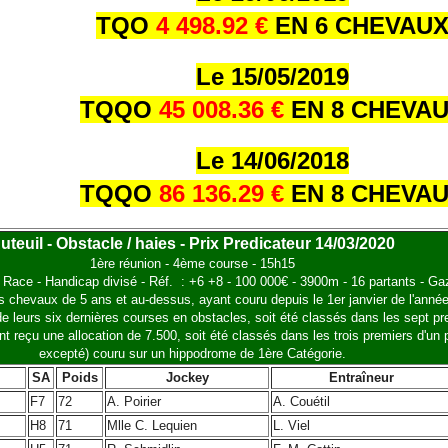
TQO
4 498.92 €
EN 6 CHEVAU
Le 15/05/2019
TQQO
45 008.36 €
EN 8 CHEVA
Le 14/06/2018
TQQO
86 136.29 €
EN 8 CHEVA
uteuil - Obstacle / haies - Prix Predicateur 14/03/2020
1ère réunion - 4ème course - 15h15
d Race - Handicap divisé - Réf. : +6 +8 - 100 000€ - 3900m - 16 partants - Ga
 chevaux de 5 ans et au-dessus, ayant couru depuis le 1er janvier de l'année
 de leurs six dernières courses en obstacles, soit été classés dans les sept p
 reçu une allocation de 7.500, soit été classés dans les trois premiers d'un p
excepté) couru sur un hippodrome de 1ère Catégorie.
SA
Poids
Jockey
Entraîneur
F7
72
A. Poirier
A. Couétil
H8
71
Mlle C. Lequien
L. Viel