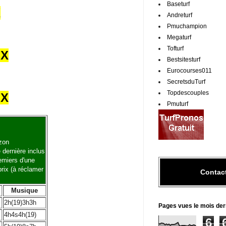
Baseturf
X
Andreturf
Pmuchampion
Megaturf
Tofturf
UX
Bestsitesturf
Eurocourses011
SecretsduTurf
Topdescouples
UX
Pmuturf
zon
 dernière inclus
remiers d'une
rix (à réclamer
Contac
Musique
2h(19)3h3h
Pages vues le mois der
4h4s4h(19)
6