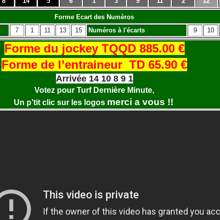
8
14
5
6
1
3
9
11
2
12
Forme Ecart des Numèros
7
1
11
13
15
Numéros à l'écarts
9
10
Forme du jockey
TQQD 885.00 €
Forme de l’entraineur
TD 65.90 €
Arrivée 14 10 8 9 1
Votez pour Turf Dernière Minute,
merci a vous !!
Un p’tit clic sur les logos