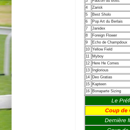
3
Faucon du Bosc
4
Zarisk
5
Best Sholo
6
Pop Art du Berlais
7
Janidex
8
Foreign Flower
9
Echo de Champdoux
10
Yellow Field
11
Myboy
12
Here He Comes
13
Inglorious
14
Deo Gratias
15
Kapteen
16
Bonaparte Sizing
Le Préf
Coup de
Dernière 