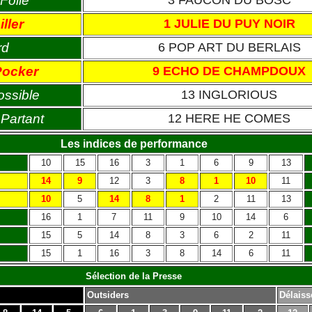
Folie
3 FAUCON DU BOSC
ller
1 JULIE DU PUY NOIR
rd
6 POP ART DU BERLAIS
Pocker
9 ECHO DE CHAMPDOUX
ossible
13 INGLORIOUS
Partant
12 HERE HE COMES
Les indices de performance
10
15
16
3
1
6
9
13
14
9
12
3
8
1
10
11
10
5
14
8
1
2
11
13
16
1
7
11
9
10
14
6
15
5
14
8
3
6
2
11
15
1
16
3
8
14
6
11
Sélection de la Presse
Outsiders
Délaiss