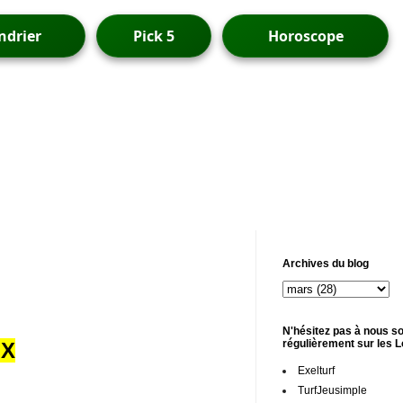
ndrier
Pick 5
Horoscope
Archives du blog
N'hésitez pas à nous so
régulièrement sur les 
UX
Exelturf
TurfJeusimple