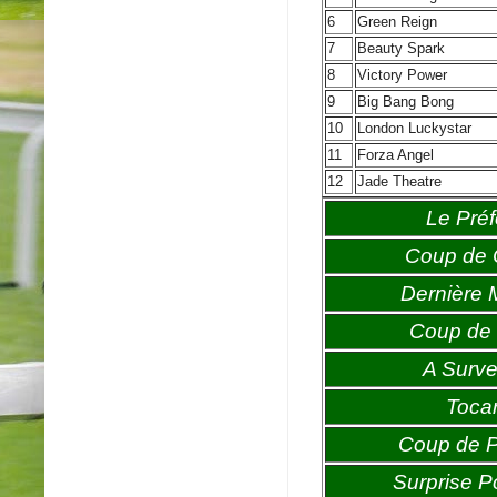
6
Green Reign
7
Beauty Spark
8
Victory Power
9
Big Bang Bong
10
London Luckystar
11
Forza Angel
12
Jade Theatre
Le Préf
Coup de
Dernière 
Coup de 
A Survei
Toca
Coup de 
Surprise P