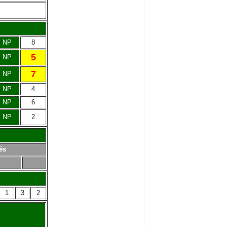
NP
8
5
NP
7
NP
NP
4
NP
6
NP
2
és
1
3
2