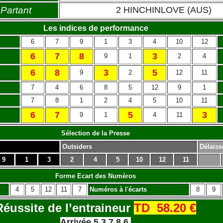
Partant
2 HINCHINLOVE (AUS)
Les indices de performance
6
7
9
1
3
4
10
12
6
7
8
3
9
1
2
4
6
8
3
5
9
2
12
11
7
4
6
8
5
12
9
1
7
8
1
2
4
5
10
11
6
7
5
3
9
1
4
11
Sélection de la Presse
Outsiders
Délaiss
9
1
3
2
4
5
10
12
11
Forme Ecart des Numèros
4
5
12
11
7
Numéros à l'écarts
8
9
Réussite de l’entraineur
TD 58.20 €
Arrivée 5 3 7 8 6