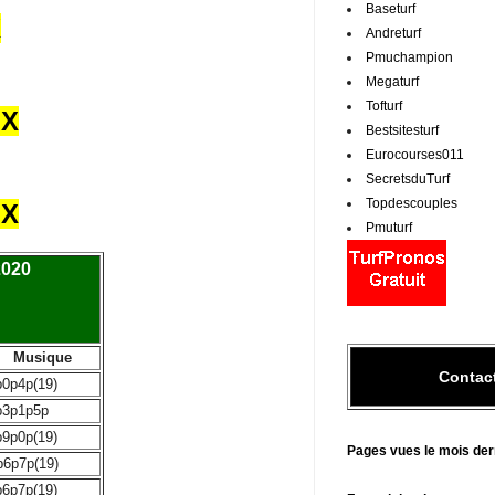
Baseturf
X
Andreturf
Pmuchampion
Megaturf
Tofturf
UX
Bestsitesturf
Eurocourses011
SecretsduTurf
Topdescouples
UX
Pmuturf
2020
Musique
Contac
p0p4p(19)
p3p1p5p
p9p0p(19)
Pages vues le mois der
p6p7p(19)
p6p7p(19)