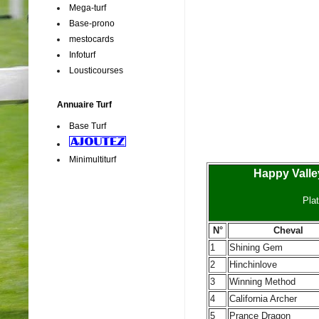
Mega-turf
Base-prono
mestocards
Infoturf
Lousticourses
Annuaire Turf
Base Turf
Minimultiturf
Happy Valle
Plat
N°
Cheval
1
Shining Gem
2
Hinchinlove
3
Winning Method
4
California Archer
5
Prance Dragon