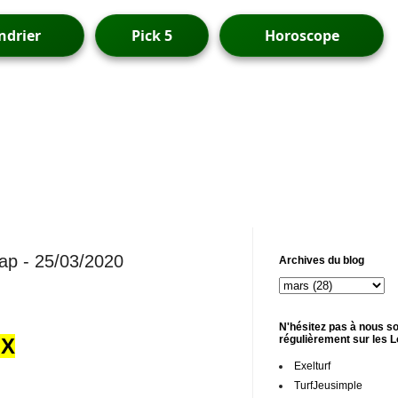
ndrier
Pick 5
Horoscope
ap - 25/03/2020
Archives du blog
N'hésitez pas à nous so
régulièrement sur les 
UX
Exelturf
TurfJeusimple