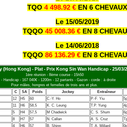
TQO
4 498.92 €
EN 6 CHEVAU
Le 15/05/2019
TQQO
45 008.36 €
EN 8 CHEVA
Le 14/06/2018
TQQO
86 136.29 €
EN 8 CHEVA
y (Hong Kong) - Plat - Prix Kong Sin Wan Handicap - 25/03/
1ère réunion - 8ème course - 15h50
 - Handicap - 167 040€ - 1200m - 12 partants - Gazon - corde : à droite
Pour mâles, hongres et femelles de trois ans et plus.
C
SA
Poids
Jockey
Entraîneur
12
H5
60
C.-Y. Ho
P.-F. Yiu
5
11
H6
58,5
K. C. Leung
T.P. Yung
4
5
H4
57,5
M Chadwick
C. S. Shum
6
8
H7
57
N. Callan
A. S. Cruz
T
4
H6
57
B. Shinn
T. A. Millard
0