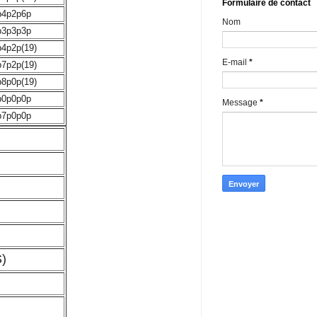
Formulaire de contact
p4p2p6p
Nom
p3p3p3p
p4p2p(19)
E-mail
*
p7p2p(19)
p8p0p(19)
p0p0p0p
Message
*
p7p0p0p
)