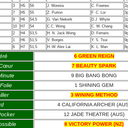
3
H5
56
J. Moreira
C. Fownes
2
7
H5
55
Z. Purton
F. C. Lor
3
9
H6
54,5
G. Van Niekerk
D.J. Whyte
2
10
H7
54
C.C. Wong
C. W. Chang
9
2
H4
53,5
H. N. Jack Wong
D. Ferraris
9
1
H6
51,5
V. Borges
Y. S. Tsui
9
6
H7
51,5
H.-W. Alex Lai
K. L. Man
8
éré
6 GREEN REIGN
 Cœur
7 BEAUTY SPARK
Minute
9 BIG BANG BONG
Folie
1 SHINING GEM
ller
3 WINING METHOD
rd
4 CALIFORNIA ARCHER (AUS
Pocker
12 JADE THEATRE (AUS)
ossible
8 VICTORY POWER (NZ)