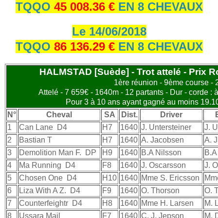
TQQO
45 008.36 €
EN 8 CHEVAUX
Le 14/06/2018
TQQO
86 136.29 €
EN 8 CHEVAUX
HALMSTAD [Suède] - Trot attelé - Prix R
1ère réunion - 9ème course -
Attelé - 7 659€ - 1640m - 12 partants - Dur - corde : 
Pour 3 à 10 ans ayant gagné au moins 19.1
N°
Cheval
SA
Dist.
Driver
1
Can Lane
D4
H7
1640
J. Untersteiner
J. U
2
Bastian T
H7
1640
A. Jacobsen
A. 
3
Demolition Man F.
DP
H9
1640
B.A Nilsson
B.A
4
Ma Running
D4
F8
1640
J. Oscarsson
J. 
5
Chosen One
D4
H10
1640
Mme S. Ericsson
Mme
6
Liza With A Z.
D4
F9
1640
O. Thorson
O. 
7
Counterfeightr
D4
H8
1640
Mme H. Larsen
M. 
8
Ussara Mail
F7
1640
C. J. Jepson
M. 