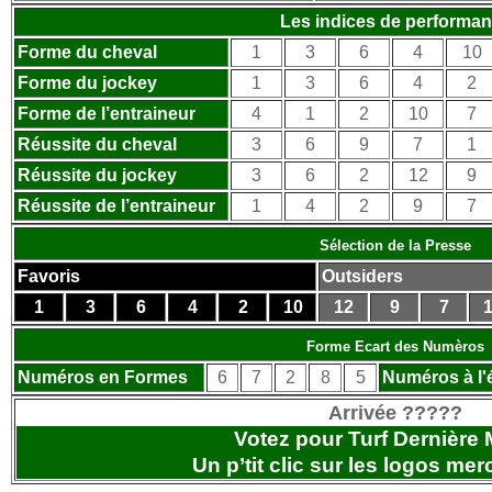
Les indices de performa
Forme du cheval
1
3
6
4
10
Forme du jockey
1
3
6
4
2
Forme de l’entraineur
4
1
2
10
7
Réussite du cheval
3
6
9
7
1
Réussite du jockey
3
6
2
12
9
Réussite de l’entraineur
1
4
2
9
7
Sélection de la Presse
Favoris
Outsiders
1
3
6
4
2
10
12
9
7
1
Forme Ecart des Numèros
Numéros en Formes
6
7
2
8
5
Numéros à l'
Arrivée ?????
Votez pour Turf Dernière 
Un p’tit clic sur les logos
merc