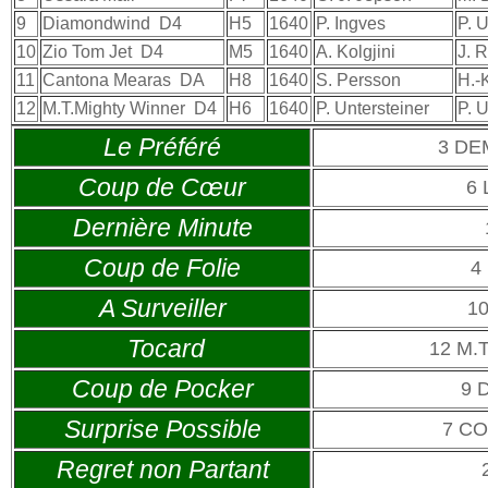
9
Diamondwind
D4
H5
1640
P. Ingves
P. U
10
Zio Tom Jet
D4
M5
1640
A. Kolgjini
J. 
11
Cantona Mearas
DA
H8
1640
S. Persson
H.-
12
M.T.Mighty Winner
D4
H6
1640
P. Untersteiner
P. U
Le Préféré
3 DE
Coup de Cœur
6 
Dernière Minute
Coup de Folie
4
A Surveiller
1
Tocard
12 M.
Coup de Pocker
9 
Surprise Possible
7 C
Regret non Partant