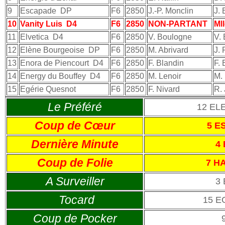
9
Escapade
DP
F6
2850
J.-P. Monclin
J.
10
Vanity Luis
D4
F6
2850
NON-PARTANT
Ml
11
Elvetica
D4
F6
2850
V. Boulogne
V.
12
Elène Bourgeoise
DP
F6
2850
M. Abrivard
J.
13
Enora de Piencourt
D4
F6
2850
F. Blandin
F. 
14
Energy du Bouffey
D4
F6
2850
M. Lenoir
M. 
15
Egérie Quesnot
F6
2850
F. Nivard
R. 
Le Préféré
12 EL
Coup de Cœur
5 E
Dernière Minute
4
Coup de Folie
7 H
A Surveiller
3
Tocard
15 E
Coup de Pocker