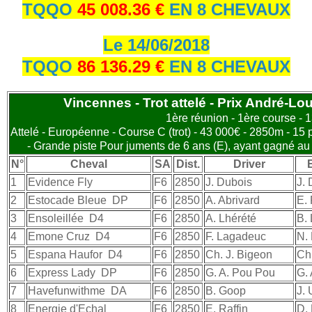
TQQO
45 008.36 €
EN 8 CHEVAUX
Le 14/06/2018
TQQO
86 136.29 €
EN 8 CHEVAUX
Vincennes - Trot attelé - Prix André-Lo
1ère réunion - 1ère course - 
Attelé - Européenne - Course C (trot) - 43 000€ - 2850m - 15 
- Grande piste Pour juments de 6 ans (E), ayant gagné au
N°
Cheval
SA
Dist.
Driver
1
Evidence Fly
F6
2850
J. Dubois
J.
2
Estocade Bleue
DP
F6
2850
A. Abrivard
E. 
3
Ensoleillée
D4
F6
2850
A. Lhérété
B. 
4
Emone Cruz
D4
F6
2850
F. Lagadeuc
N. 
5
Espana Haufor
D4
F6
2850
Ch. J. Bigeon
Ch
6
Express Lady
DP
F6
2850
G. A. Pou Pou
G.
7
Havefunwithme
DA
F6
2850
B. Goop
J. 
8
Energie d'Echal
F6
2850
E. Raffin
D.