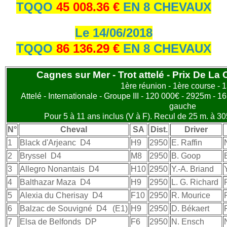
TQQO
45 008.36 €
EN 8 CHEVAUX
Le 14/06/2018
TQQO
86 136.29 €
EN 8 CHEVAUX
Cagnes sur Mer - Trot attelé - Prix De La
1ère réunion - 1ère course - 
Attelé - Internationale - Groupe III - 120 000€ - 2925m - 1
gauche
Pour 5 à 11 ans inclus (V à F). Recul de 25 m. à 3
N°
Cheval
SA
Dist.
Driver
1
Black d'Arjeanc
D4
H9
2950
E. Raffin
2
Bryssel
D4
M8
2950
B. Goop
3
Allegro Nonantais
D4
H10
2950
Y.-A. Briand
4
Balthazar Maza
D4
H9
2950
L. G. Richard
5
Alexia du Cherisay
D4
F10
2950
R. Mourice
6
Balzac de Souvigné
D4
(E1)
H9
2950
D. Békaert
7
Elsa de Belfonds
DP
F6
2950
N. Ensch