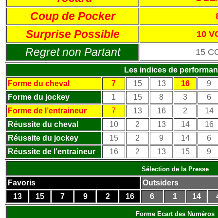
Coup de Pocker
Surprise Possible
10 V
Regret non Partant
15 C
Les indices de performa
Forme du cheval
7
15
13
16
9
Forme du jockey
1
15
8
3
6
Forme de l’entraineur
7
13
16
2
14
Réussite du cheval
10
2
13
14
16
Réussite du jockey
15
2
9
14
6
Réussite de l’entraineur
16
2
13
15
9
Sélection de la Presse
Favoris
Outsiders
13
15
7
9
2
16
6
1
14
Forme Ecart des Numèros