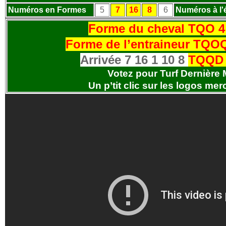
Numéros en Formes
5
7
16
8
6
Numéros à l'
Forme du cheval
TQO 4 
Forme de l’entraineur TQOQ
Arrivée 7 16 1 10 8
TQQD 
Votez pour Turf Dernière 
Un p’tit clic sur les logos
merc