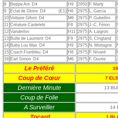
8
Beppe Am
D4
H9
2950
F. Marty
9
Eclat de Gloire
D4
(E1)
H6
2975
L. Garcia
10
Voltaire Gifont
D4
M6
2975
P. Gubellini
11
Créature Castelets
F8
2975
J.-C. Féron
12
Vanderlov
H11
2975
A. Laigron
13
Bulle de Laumont
D4
F9
2975
S. Cingland
14
Baby Lou Max
D4
H9
2975
N. Mortagne
15
Coach Franbleu
D4
H8
2975
F. Nivard
16
Earl Simon
D4
M6
2975
F. Ouvrie
Le Préféré
1
Coup de Cœur
7 EL
Dernière Minute
13 B
Coup de Folie
A Surveiller
14
Tocard
1 BL