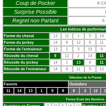
Coup de Pocker
8 C
Surprise Possible
Regret non Partant
5
Les indices de performa
Forme du cheval
13
11
1
5
14
Forme du jockey
14
8
12
6
11
Forme de l’entraineur
13
1
3
15
9
Réussite du cheval
9
12
2
14
11
Réussite du jockey
14
1
13
8
11
Réussite de l’entraineur
14
9
11
5
12
Sélection de la Presse
Favoris
Outsiders
11
14
13
1
9
8
6
3
12
1
Forme Ecart des Numèros
Numéros en Formes
3
10
9
16
13
Numéros à l'