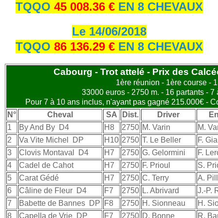
TQQO
45 008.36 €
EN 8 CHEVAUX
Le 14/06/2018
TQQO
86 136.29 €
EN 8 CHEVAUX
Cabourg - Trot attelé - Prix des Calc
1ère réunion - 1ère course - 
33000 euros - 2750 m. - 16 partants - 7 
Pour 7 à 10 ans inclus, n'ayant pas gagné 215.000€ - Co
N°
Cheval
SA
Dist.
Driver
En
1
By And By
D4
H8
2750
M. Varin
M. Va
2
Va Vite Michel
DP
H10
2750
T. Le Beller
F. Gia
3
Clovis Montaval
D4
H7
2750
G. Gelormini
F. Ler
4
Cadel de Cahot
H7
2750
F. Prioul
S. Pri
5
Carat Gédé
H7
2750
C. Terry
A. Pil
6
Câline de Fleur
D4
F7
2750
L. Abrivard
J.-P.
7
Babette de Bannes
DP
F8
2750
H. Sionneau
H. Si
8
Capella de Vrie
DP
F7
2750
D. Bonne
R. Ba