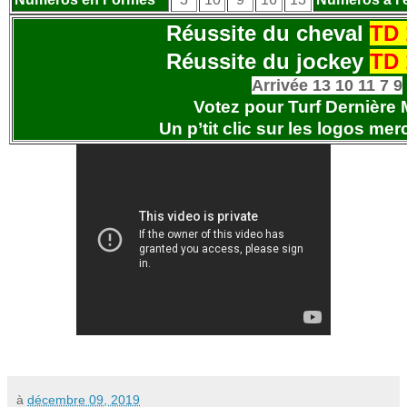
Réussite du cheval
TD 
Réussite du jockey
TD 
Arrivée 13 10 11 7 9
Votez pour Turf Dernière 
Un p’tit clic sur les logos
merc
à
décembre 09, 2019