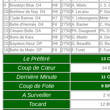
9
Brooklyn Blue
D4
H8
2750
A. Wiels
J. S.
10
Bonheur de Nay
D4
H8
2750
F. Lecanu
P. Go
11
Clyde Barrow
D4
H7
2750
Y. Lebourgeois
Mme 
12
Belle d'Hermès
D4
F8
2750
A. Barrier
C. Ha
13
Césario Bello
DA
H7
2750
Ph. Daugeard
Ph. D
14
Boris de Kara
H8
2750
G. Martin
A. De
15
Bayokos Atout
DP
H8
2750
G. Beaufils
G. Be
16
Belle du Matin
DP
F8
2750
F. Furet
F. Fur
Le Préféré
13 
Coup de Cœur
14 
Dernière Minute
11 
Coup de Folie
9 B
A Surveiller
2 
Tocard
12 