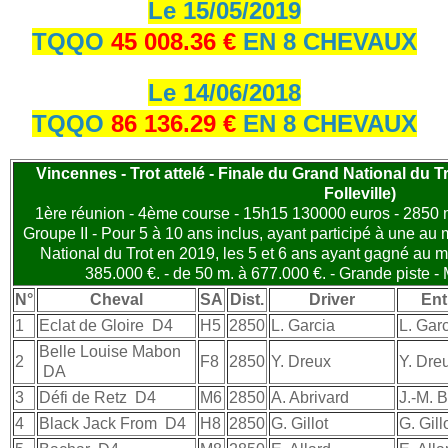
Le 15/05/2019
TQQO
45 008.36 €
EN 8 CHEVAUX
Le 14/06/2018
TQQO
86 136.29 €
EN 8 CHEVAUX
Vincennes - Trot attelé - Finale du Grand National du T
Folleville)
1ère réunion - 4ème course - 15h15 130000 euros - 2850 m.
Groupe II - Pour 5 à 10 ans inclus, ayant participé à une a
National du Trot en 2019, les 5 et 6 ans ayant gagné au m
385.000 €. - de 50 m. à 677.000 €. - Grande piste 
N°
Cheval
SA
Dist.
Driver
Ent
1
Eclat de Gloire
D4
H5
2850
L. Garcia
L. Gar
Belle Louise Mabon
2
F8
2850
Y. Dreux
Y. Dre
DA
3
Défi de Retz
D4
M6
2850
A. Abrivard
J.-M. B
4
Black Jack From
D4
H8
2850
G. Gillot
G. Gill