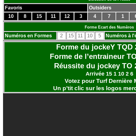
Favoris
Outsiders
10
8
15
11
12
3
4
7
1
Forme Ecart des Numèros
Numéros en Formes
2
15
11
10
5
Numéros à l'
Forme du jockeY TQD 2
Forme de l’entraineur TO
Réussite du jockey
TO 
Arrivée 15 1 10 2 6
Votez pour Turf Dernière 
Un p’tit clic sur les logos
merc