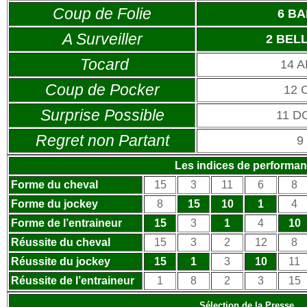
Coup de Folie
6 B
A Surveiller
2 BEL
Tocard
14 
Coup de Pocker
12 
Surprise Possible
11 D
Regret non Partant
9
Les indices de performa
Forme du cheval
15
3
11
6
8
Forme du jockey
8
15
10
1
4
Forme de l’entraineur
15
3
1
4
10
Réussite du cheval
15
3
2
12
8
Réussite du jockey
15
1
3
10
11
Réussite de l’entraineur
1
8
2
3
15
Sélection de la Presse