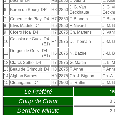
5
Bachar
D4
M8
2850
E. Allard
E. Alla
J. G. Van
J. G. 
6
Baron du Bourg
DP
H8
2850
Eeckhaute
Eeckh
7
Copernic de Play
D4
H7
2850
F. Blandin
F. Bla
8
Elvis Madrik
D4
H5
2850
F. Nivard
J.-M. 
9
Cicero Noa
D4
H7
2875
Ch. Martens
J. Van
Calaska de Guez
D4
10
F7
2875
D. Thomain
J.-M. B
(E1)
Dorgos de Guez
D4
11
H6
2875
N. Bazire
J.-M. B
(E1)
12
Clarck Sotho
D4
H7
2875
G. Martin
L. B. M
13
Beau de Grimoult
D4
H8
2875
F. Anne
F. Ann
14
Afghan Barbés
H9
2875
Ch. J. Bigeon
Ch.-A.
15
Cleangame
D4
H7
2900
E. Raffin
J.-M. B
Le Préféré
1
Coup de Cœur
8 
Dernière Minute
3 