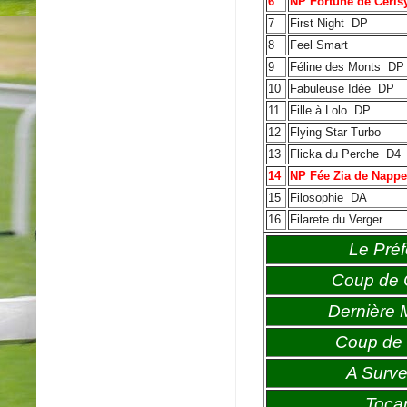
6
NP Fortune de Ceris
7
First Night
DP
8
Feel Smart
9
Féline des Monts
DP
10
Fabuleuse Idée
DP
11
Fille à Lolo
DP
12
Flying Star Turbo
13
Flicka du Perche
D4
14
NP Fée Zia de Napp
15
Filosophie
DA
16
Filarete du Verger
Le Préf
Coup de
Dernière 
Coup de 
A Survei
Toca