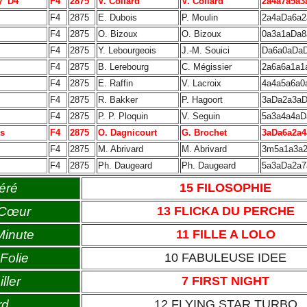
y
D4
F4
2875
V. Collard
V. Collard
2a4a7a5a3
F4
2875
E. Dubois
P. Moulin
2a4aDa6a2
F4
2875
O. Bizoux
O. Bizoux
0a3a1aDa8
F4
2875
Y. Lebourgeois
J.-M. Souici
Da6a0aDa
F4
2875
B. Lerebourg
C. Mégissier
2a6a6a1a1
F4
2875
E. Raffin
V. Lacroix
4a4a5a6a0
F4
2875
R. Bakker
P. Hagoort
3aDa2a3a
F4
2875
P. P. Ploquin
V. Seguin
5a3a4a4aD
es
F4
2875
O. Dagnicourt
G. Brochet
3aDa6a2a4
F4
2875
M. Abrivard
M. Abrivard
3m5a1a3a
F4
2875
Ph. Daugeard
Ph. Daugeard
5a3aDa2a7
éré
15 FILOSOPHIE
 Cœur
13 FLICKA DU PERCHE
Minute
11 FILLE A LOLO
Folie
10 FABULEUSE IDEE
ller
7 FIRST NIGHT
rd
12 FLYING STAR TURBO