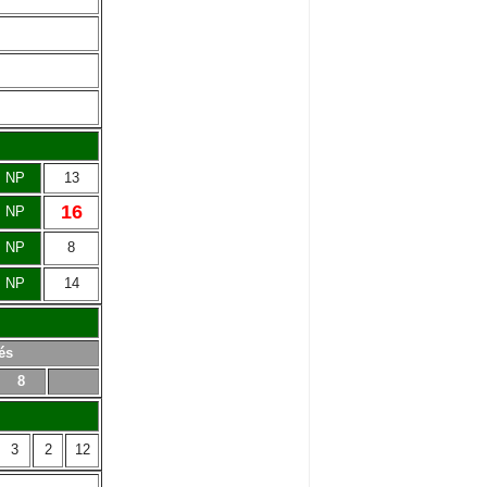
NP
13
16
NP
NP
8
NP
14
és
8
3
2
12