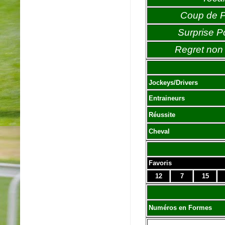
Coup de 
Surprise P
Regret non 
Jockeys/Drivers
Entraineurs
Réussite
Cheval
Favoris
12
7
15
Numéros en Formes