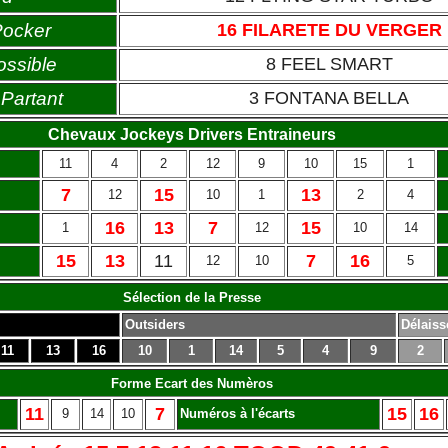
Pocker
16 FILARETE DU VERGER
ossible
8 FEEL SMART
Partant
3 FONTANA BELLA
Chevaux Jockeys Drivers Entraineurs
11
4
2
12
9
10
15
1
7
15
13
12
10
1
2
4
16
13
7
15
1
12
10
14
15
13
11
7
16
12
10
5
Sélection de la Presse
Outsiders
Délaiss
11
13
16
10
1
14
5
4
9
2
Forme Ecart des Numèros
11
7
15
16
9
14
10
Numéros à l'écarts