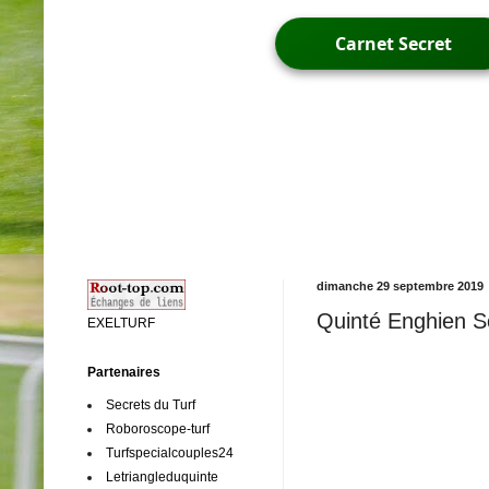
Carnet Secret
dimanche 29 septembre 2019
Quinté Enghien So
EXELTURF
Partenaires
Secrets du Turf
Roboroscope-turf
Turfspecialcouples24
Letriangleduquinte