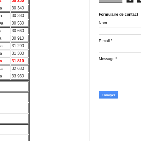
a
30 230
a
30 340
Formulaire de contact
a
30 380
Nom
Da
30 530
a
30 660
a
30 910
E-mail
*
Da
31 290
a
31 300
Message
*
a
31 810
2a
32 680
a
33 930