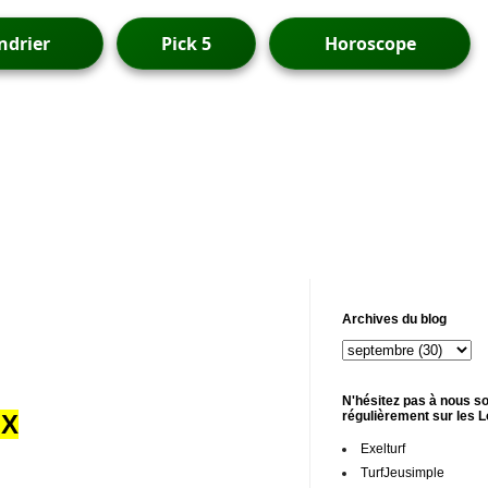
ndrier
Pick 5
Horoscope
Archives du blog
N'hésitez pas à nous so
régulièrement sur les 
UX
Exelturf
TurfJeusimple