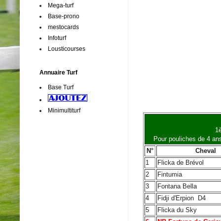
Mega-turf
Base-prono
mestocards
Infoturf
Lousticourses
Annuaire Turf
Base Turf
Minimultiturf
1è
Pour pouliches de 4 an
N°
Cheval
1
Flicka de Brévol
2
Fintumia
3
Fontana Bella
4
Fidji d'Erpion
D4
5
Flicka du Sky