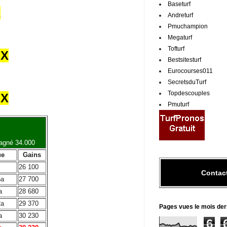
Baseturf
X
Andreturf
Pmuchampion
Megaturf
Tofturf
UX
Bestsitesturf
Eurocourses011
SecretsduTurf
Topdescouples
UX
Pmuturf
gagné 34.000
.
ue
Gains
26 100
Contac
5a
27 700
a
28 680
2a
29 370
Pages vues le mois der
a
30 230
6