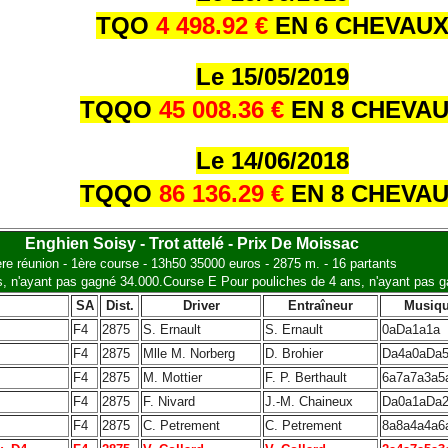
TQO
4 498.92 €
EN 6 CHEVAU
Le 15/05/2019
TQQO
45 008.36 €
EN 8 CHEVA
Le 14/06/2018
TQQO
86 136.29 €
EN 8 CHEVA
Enghien Soisy - Trot attelé - Prix De Moissac
re réunion - 1ère course - 13h50 35000 euros - 2875 m. - 16 partants
s, n'ayant pas gagné 34.000.Course E Pour pouliches de 4 ans, n'ayant pas 
SA
Dist.
Driver
Entraîneur
Musiq
F4
2875
S. Ernault
S. Ernault
0aDa1a1a
F4
2875
Mlle M. Norberg
D. Brohier
Da4a0aDa
F4
2875
M. Mottier
F. P. Berthault
6a7a7a3a5
F4
2875
F. Nivard
J.-M. Chaineux
Da0a1aDa
F4
2875
C. Petrement
C. Petrement
8a8a4a4a6