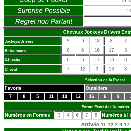
Surprise Possible
1
Regret non Partant
Chevaux Jockeys Drivers Entr
5
9
18
8
7
Jockeys/Drivers
8
6
16
17
3
Entraineurs
6
5
17
13
8
Réussite
7
12
9
16
8
Cheval
Sélection de la Presse
Favoris
Outsiders
7
8
5
11
10
12
16
6
9
Forme Ecart des Numèros
Numéros en Formes
3
4
6
7
8
Numéros à l'
Arrivée 11 12 2 9 17