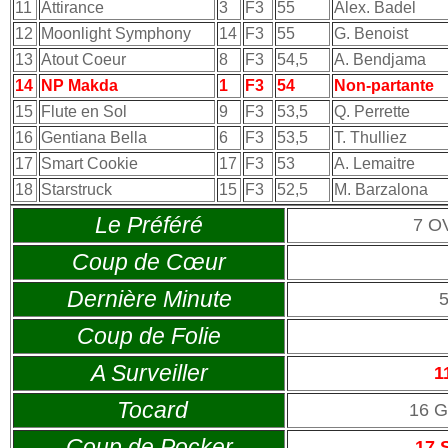
11
Attirance
3
F3
55
Alex. Badel
12
Moonlight Symphony
14
F3
55
G. Benoist
13
Atout Coeur
8
F3
54,5
A. Bendjama
14
NP Makda
1
F3
54
Non-partante
15
Flute en Sol
9
F3
53,5
Q. Perrette
16
Gentiana Bella
6
F3
53,5
T. Thulliez
17
Smart Cookie
17
F3
53
A. Lemaitre
18
Starstruck
15
F3
52,5
M. Barzalona
Le Préféré
7 O
Coup de Cœur
Dernière Minute
Coup de Folie
A Surveiller
1
Tocard
16 
Coup de Pocker
17 