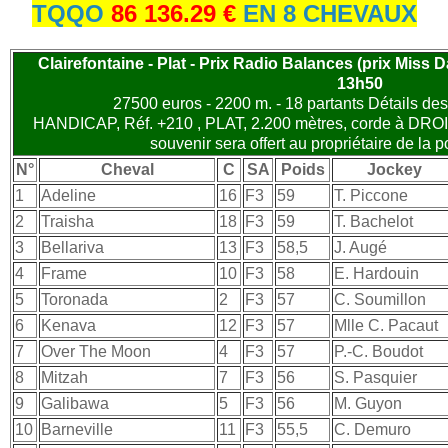
TQQO
86 136.29 €
EN 8 CHEVAUX
Clairefontaine - Plat - Prix Radio Balances (prix Miss D
13h50
27500 euros - 2200 m. - 18 partants Détails des
HANDICAP, Réf. +210 , PLAT, 2.200 mètres, corde à DROIT
souvenir sera offert au propriétaire de la 
N°
Cheval
C
SA
Poids
Jockey
1
Adeline
16
F3
59
T. Piccone
2
Traisha
18
F3
59
T. Bachelot
3
Bellariva
13
F3
58,5
J. Augé
4
Frame
10
F3
58
E. Hardouin
5
Toronada
2
F3
57
C. Soumillon
6
Kenava
12
F3
57
Mlle C. Pacaut
7
Over The Moon
4
F3
57
P.-C. Boudot
8
Mitzah
7
F3
56
S. Pasquier
9
Galibawa
5
F3
56
M. Guyon
10
Barneville
11
F3
55,5
C. Demuro