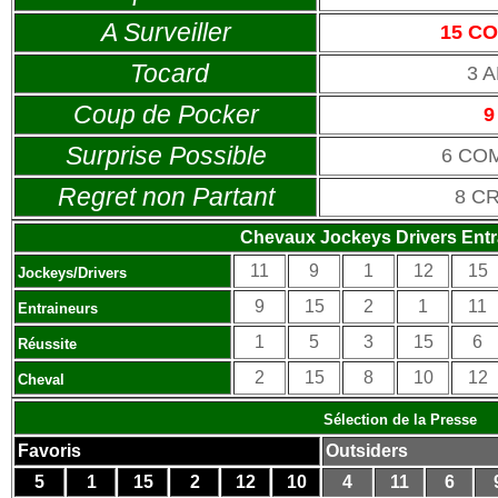
A Surveiller
15 C
Tocard
3 
Coup de Pocker
9
Surprise Possible
6 CO
Regret non Partant
8 C
Chevaux Jockeys Drivers Entr
11
9
1
12
15
Jockeys/Drivers
9
15
2
1
11
Entraineurs
1
5
3
15
6
Réussite
2
15
8
10
12
Cheval
Sélection de la Presse
Favoris
Outsiders
5
1
15
2
12
10
4
11
6