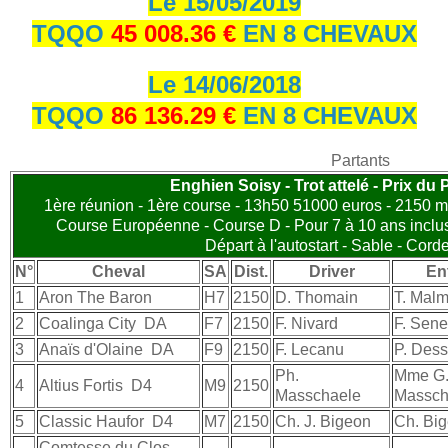
Le 15/05/2019
TQQO
45 008.36 €
EN 8 CHEVAUX
Le 14/06/2018
TQQO
86 136.29 €
EN 8 CHEVAUX
Partants
Enghien Soisy - Trot attelé - Prix du 
1ère réunion - 1ère course - 13h50 51000 euros - 2150 m. 
Course Européenne - Course D - Pour 7 à 10 ans inclu
Départ à l'autostart - Sable - Cor
N°
Cheval
SA
Dist.
Driver
En
1
Aron The Baron
H7
2150
D. Thomain
T. Malm
2
Coalinga City
DA
F7
2150
F. Nivard
F. Sene
3
Anaïs d'Olaine
DA
F9
2150
F. Lecanu
P. Dess
Ph.
Mme G
4
Altius Fortis
D4
M9
2150
Masschaele
Massch
5
Classic Haufor
D4
M7
2150
Ch. J. Bigeon
Ch. Bi
Comtesse du Clos