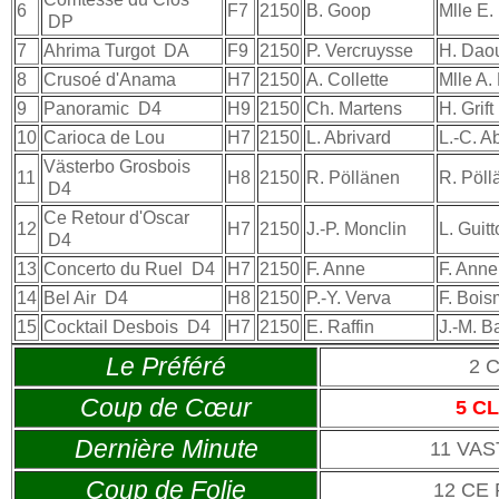
6
F7
2150
B. Goop
Mlle E.
DP
7
Ahrima Turgot
DA
F9
2150
P. Vercruysse
H. Dao
8
Crusoé d'Anama
H7
2150
A. Collette
Mlle A.
9
Panoramic
D4
H9
2150
Ch. Martens
H. Grift
10
Carioca de Lou
H7
2150
L. Abrivard
L.-C. A
Västerbo Grosbois
11
H8
2150
R. Pöllänen
R. Pöll
D4
Ce Retour d'Oscar
12
H7
2150
J.-P. Monclin
L. Guit
D4
13
Concerto du Ruel
D4
H7
2150
F. Anne
F. Anne
14
Bel Air
D4
H8
2150
P.-Y. Verva
F. Bois
15
Cocktail Desbois
D4
H7
2150
E. Raffin
J.-M. B
Le Préféré
2 
Coup de Cœur
5 C
Dernière Minute
11 VA
Coup de Folie
12 CE