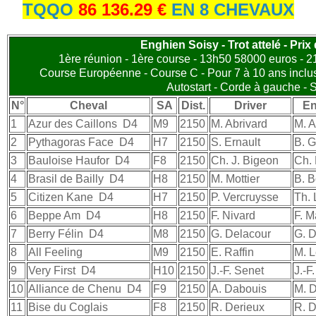
TQQO
86 136.29 €
EN 8 CHEVAUX
Enghien Soisy - Trot attelé - Prix
1ère réunion - 1ère course - 13h50 58000 euros - 21
Course Européenne - Course C - Pour 7 à 10 ans inclu
Autostart - Corde à gauche - 
N°
Cheval
SA
Dist.
Driver
En
1
Azur des Caillons
D4
M9
2150
M. Abrivard
M. A
2
Pythagoras Face
D4
H7
2150
S. Ernault
B. 
3
Bauloise Haufor
D4
F8
2150
Ch. J. Bigeon
Ch.
4
Brasil de Bailly
D4
H8
2150
M. Mottier
B. B
5
Citizen Kane
D4
H7
2150
P. Vercruysse
Th.
6
Beppe Am
D4
H8
2150
F. Nivard
F. M
7
Berry Félin
D4
M8
2150
G. Delacour
G. D
8
All Feeling
M9
2150
E. Raffin
M. L
9
Very First
D4
H10
2150
J.-F. Senet
J.-F
10
Alliance de Chenu
D4
F9
2150
A. Dabouis
M. 
11
Bise du Coglais
F8
2150
R. Derieux
R. D