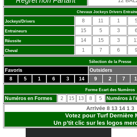
Regret non Partant
12 BA
Chevaux Jockeys Drivers Entrain
8
11
1
Jockeys/Drivers
15
5
3
Entraineurs
14
15
3
1
Réussite
1
7
6
Cheval
Sélection de la Presse
Favoris
Outsiders
8
5
1
6
3
14
9
2
7
1
Forme Ecart des Numèros
Numéros en Formes
2
15
13
8
5
Numéros à l'
Arrivée 8 13 14 1 3
Votez pour Turf Dernière 
Un p’tit clic sur les logos
merc