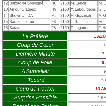
12
Balzac de Souvigné
H8
2150
M. Lenoir
M. L
13
Amour Orageux
H9
2150
Y. Lebourgeois
G. L
14
Showmar
DA
M8
2150
A. Guzzinati
A. G
15
Baraka de Lou
F8
2150
J. Raffestin
Ant.
16
Batata
F8
2150
F. Lagadeuc
F. H
Le Préféré
1 AZ
Coup de Cœur
Dernière Minute
7
Coup de Folie
8
A Surveiller
9
Tocard
5 
Coup de Pocker
13 
Surprise Possible
4 B