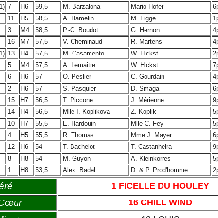
1)
7
H6
59,5
M. Barzalona
Mario Hofer
6
11
H5
58,5
A. Hamelin
M. Figge
1
3
M4
58,5
P.-C. Boudot
G. Hernon
4
16
M7
57,5
V. Cheminaud
R. Martens
4
1)
13
H4
57,5
M. Casamento
W. Hickst
2
5
M4
57,5
A. Lemaitre
W. Hickst
7
6
H6
57
O. Peslier
C. Gourdain
4
2
H6
57
S. Pasquier
D. Smaga
6
15
H7
56,5
T. Piccone
J. Mérienne
9
14
H4
56,5
Mlle I. Koplikova
Z. Koplik
5
10
H7
55,5
E. Hardouin
Mlle C. Fey
5
4
H5
55,5
R. Thomas
Mme J. Mayer
6
12
H6
54
T. Bachelot
T. Castanheira
9
8
H8
54
M. Guyon
A. Kleinkorres
5
1
H8
53,5
Alex. Badel
D. & P. Prod'homme
2
éré
1 FICELLE DU HOULEY
 Cœur
16 CHILL WIND