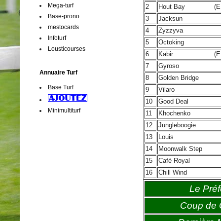
Mega-turf
2
Hout Bay
(E
Base-prono
3
Jacksun
mestocards
4
Zyzzyva
Infoturf
5
Octoking
Lousticourses
6
Kabir
(E
7
Gyroso
Annuaire Turf
8
Golden Bridge
Base Turf
9
Vilaro
10
Good Deal
Minimultiturf
11
Khochenko
12
Jungleboogie
13
Louis
14
Moonwalk Step
15
Café Royal
16
Chill Wind
Le Préf
Coup de