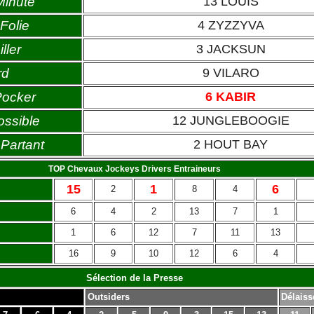
Minute
13 LOUIS
Folie
4 ZYZZYVA
ller
3 JACKSUN
rd
9 VILARO
Pocker
6 KABIR
ossible
12 JUNGLEBOOGIE
Partant
2 HOUT BAY
TOP Chevaux Jockeys Drivers Entraineurs
15
1
6
2
8
4
6
4
2
13
7
1
1
6
12
7
11
13
16
9
10
12
6
4
Sélection de la Presse
Outsiders
Délaiss