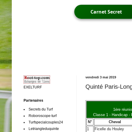
Carnet Secret
vendredi 3 mai 2019
Quinté Paris-Long
EXELTURF
Partenaires
Secrets du Turf
1ère réuni
Classe 1 - Handicap - 
Roboroscope-turf
N°
Cheval
Turfspecialcouples24
Letriangleduquinte
1
Ficelle du Houley