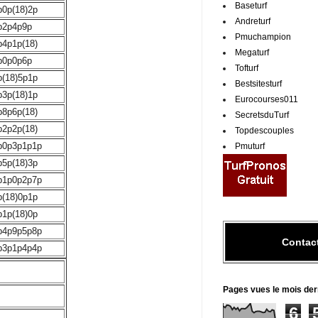
Baseturf
p0p(18)2p
Andreturf
p2p4p9p
Pmuchampion
p4p1p(18)
Megaturf
p0p0p6p
Tofturf
p(18)5p1p
Bestsitesturf
p3p(18)1p
Eurocourses011
p8p6p(18)
SecretsduTurf
p2p2p(18)
Topdescouples
p0p3p1p1p
Pmuturf
p5p(18)3p
p1p0p2p7p
p(18)0p1p
p1p(18)0p
p4p9p5p8p
Contac
p3p1p4p4p
Pages vues le mois der
6