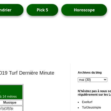
ndrier
Pick 5
Horoscope
019 Turf Dernière Minute
Archives du blog
N'hésitez pas à nous so
e
régulièrement sur les 
 à 14 mètres
Exelturf
Musique
TurfJeusimple
p7p(18)3p