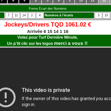
7
6
4
2
5
9
3
15
13
11
Forme Ecart des Numèros
7
11
14
2
4
Numéros à l'écarts
3
15
Jockeys/Drivers TQD 1061.02 €
Arrivée 6 15 14 1 16
Votez pour Turf Dernière Minute,
merci a vous !!
Un p’tit clic sur les logos