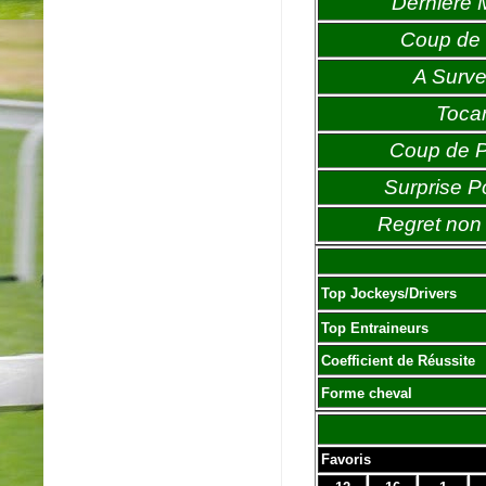
Dernière 
Coup de 
A Survei
Toca
Coup de 
Surprise P
Regret non 
Top Jockeys/Drivers
Top Entraineurs
Coefficient de Réussite
Forme cheval
Favoris