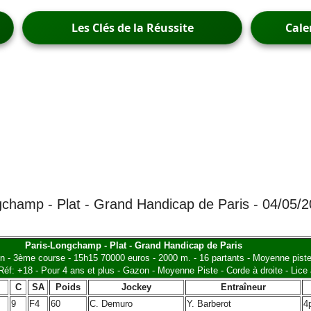
Les Clés de la Réussite
Cale
champ - Plat - Grand Handicap de Paris - 04/05/2
Paris-Longchamp - Plat - Grand Handicap de Paris
on - 3ème course - 15h15 70000 euros - 2000 m. - 16 partants - Moyenne pist
Réf: +18 - Pour 4 ans et plus - Gazon - Moyenne Piste - Corde à droite - Lice
C
SA
Poids
Jockey
Entraîneur
9
F4
60
C. Demuro
Y. Barberot
4