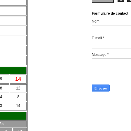
Formulaire de contact
Nom
E-mail
*
Message
*
14
9
8
12
4
8
3
14
és