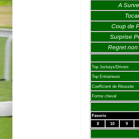
A Survei
Toca
Coup de 
Surprise P
Regret non 
Top Jockeys/Drivers
Top Entraineurs
Coefficient de Réussite
Forme cheval
Favoris
8
10
9