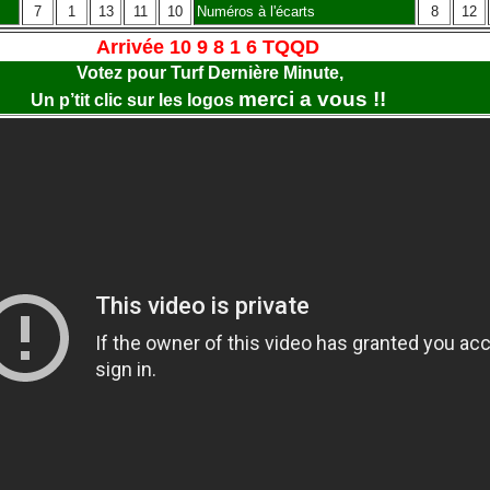
7
1
13
11
10
Numéros à l'écarts
8
12
Arrivée 10 9 8 1 6 TQQD
Votez pour Turf Dernière Minute,
merci a vous !!
Un p’tit clic sur les logos