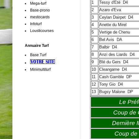
1
Tessy d'Eté
D4
Mega-turf
2
Azaro d'Eva
Base-prono
mestocards
3
Ceylan Dairpet
D4
Infoturf
4
Anette du Mirel
Lousticourses
5
Vertige de Chenu
6
Bel Avis
DA
Annuaire Turf
7
Balbir
D4
8
Anzi des Liards
D4
Base Turf
9
Blé du Gers
D4
10
Cleangame
D4
Minimultiturf
11
Cash Gamble
DP
12
Tony Gio
D4
13
Bugsy Malone
DP
Le Préf
Coup de
Dernière 
Coup de 