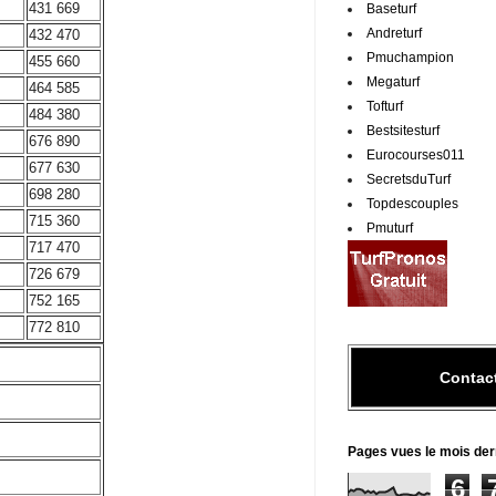
431 669
Baseturf
Andreturf
432 470
Pmuchampion
455 660
Megaturf
464 585
Tofturf
484 380
Bestsitesturf
676 890
Eurocourses011
677 630
SecretsduTurf
698 280
Topdescouples
715 360
Pmuturf
717 470
726 679
752 165
772 810
Contac
Pages vues le mois der
6