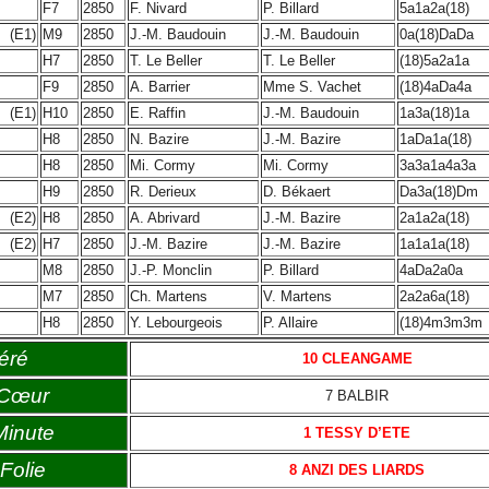
F7
2850
F. Nivard
P. Billard
5a1a2a(18)
(E1)
M9
2850
J.-M. Baudouin
J.-M. Baudouin
0a(18)DaDa
H7
2850
T. Le Beller
T. Le Beller
(18)5a2a1a
F9
2850
A. Barrier
Mme S. Vachet
(18)4aDa4a
(E1)
H10
2850
E. Raffin
J.-M. Baudouin
1a3a(18)1a
H8
2850
N. Bazire
J.-M. Bazire
1aDa1a(18)
H8
2850
Mi. Cormy
Mi. Cormy
3a3a1a4a3a
H9
2850
R. Derieux
D. Békaert
Da3a(18)Dm
(E2)
H8
2850
A. Abrivard
J.-M. Bazire
2a1a2a(18)
(E2)
H7
2850
J.-M. Bazire
J.-M. Bazire
1a1a1a(18)
M8
2850
J.-P. Monclin
P. Billard
4aDa2a0a
M7
2850
Ch. Martens
V. Martens
2a2a6a(18)
H8
2850
Y. Lebourgeois
P. Allaire
(18)4m3m3m
éré
10 CLEANGAME
 Cœur
7 BALBIR
Minute
1 TESSY D’ETE
Folie
8 ANZI DES LIARDS