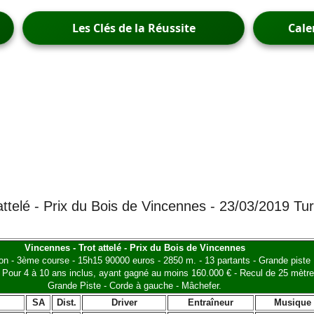
Les Clés de la Réussite
Cale
attelé - Prix du Bois de Vincennes - 23/03/2019 Tu
Vincennes - Trot attelé - Prix du Bois de Vincennes
ion - 3ème course - 15h15 90000 euros - 2850 m. - 13 partants - Grande piste
l - Pour 4 à 10 ans inclus, ayant gagné au moins 160.000 € - Recul de 25 mètre
Grande Piste - Corde à gauche - Mâchefer.
SA
Dist.
Driver
Entraîneur
Musique