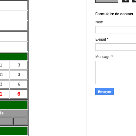
Formulaire de contact
Nom
E-mail
*
Message
*
1
3
11
3
3
6
1
6
és