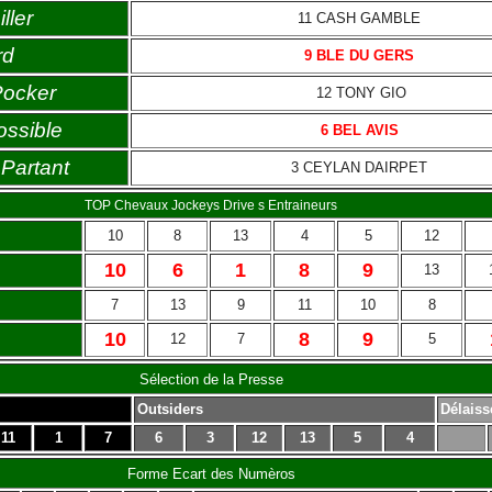
ller
11 CASH GAMBLE
rd
9 BLE DU GERS
Pocker
12 TONY GIO
ossible
6 BEL AVIS
Partant
3 CEYLAN DAIRPET
TOP Chevaux Jockeys Drive s Entraineurs
10
8
13
4
5
12
10
6
1
8
9
13
7
13
9
11
10
8
10
8
9
12
7
5
Sélection de la Presse
Outsiders
Délaiss
11
1
7
6
3
12
13
5
4
Forme Ecart des Numèros