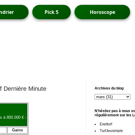
ndrier
Pick 5
Horoscope
rf Dernière Minute
Archives du blog
N'hésitez pas à nous so
régulièrement sur les 
s à 800.000 € -
Exelturf
Gains
TurfJeusimple