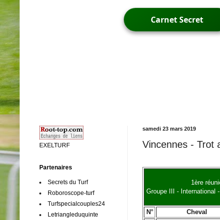
Carnet Secret
samedi 23 mars 2019
Vincennes - Trot 
EXELTURF
Partenaires
Secrets du Turf
1ère réun
Groupe III - Internationa
Roboroscope-turf
Turfspecialcouples24
N°
Cheval
Letriangleduquinte