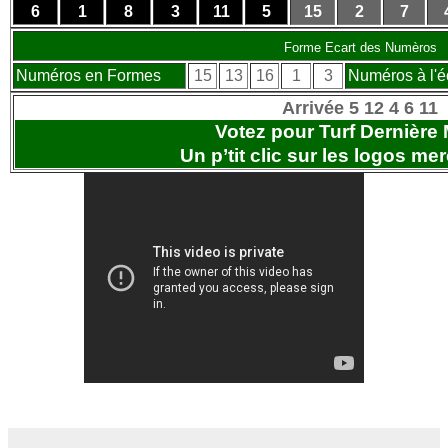
6
1
8
3
11
5
15
2
7
Forme Ecart des Numèros
Numéros en Formes
15
13
16
1
3
Numéros à l'é
Arrivée 5 12 4 6 11
Votez pour Turf Dernière
Un p’tit clic sur les logos
merc