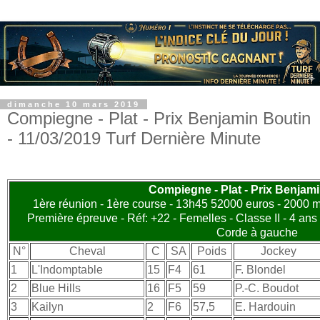
dimanche 10 mars 2019
Compiegne - Plat - Prix Benjamin Boutin
- 11/03/2019 Turf Dernière Minute
Compiegne - Plat - Prix Benjam
1ère réunion - 1ère course - 13h45 52000 euros - 2000 m.
Première épreuve - Réf: +22 - Femelles - Classe II - 4 ans 
Corde à gauche
N°
Cheval
C
SA
Poids
Jockey
1
L'Indomptable
15
F4
61
F. Blondel
2
Blue Hills
16
F5
59
P.-C. Boudot
3
Kailyn
2
F6
57,5
E. Hardouin