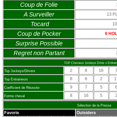
Coup de Folie
A Surveiller
13 P
Tocard
1
Coup de Pocker
6 HO
Surprise Possible
Regret non Partant
TOP Chevaux Jockeys Drive s Entrai
2
8
16
Top Jockeys/Drivers
8
6
2
1
Top Entraineurs
9
7
5
Coefficient de Réussite
8
16
5
Forme cheval
Sélection de la Presse
Favoris
Outsiders