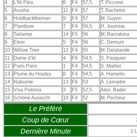
4
L'Illi Pika
6
F4
57,5
T. Piccone
5
Arusha
11
F4
57
T. Bachelot
6
Holdbacktheriver
9
F4
57
M. Guyon
7
Plantlove
7
F4
56,5
H. Journiac
8
Tarlamie
14
F5
56
M. Barzalona
9
Eleni
5
F4
56
C. Demuro
10
Willow Tree
12
F4
55
M. Delalande
11
Dame d'Id
4
F6
54,5
S. Pasquier
12
Paris Paris
1
F4
54,5
S. Maillot
13
Plume du Houley
8
F4
54,5
A. Hamelin
14
Natsume
13
F6
53
A. Lemaitre
15
Viva Polonia
3
F5
52,5
Alex. Badel
16
Schöne Aussicht
10
F4
52
M. Pecheur
Le Préféré
Coup de Cœur
Dernière Minute
1 