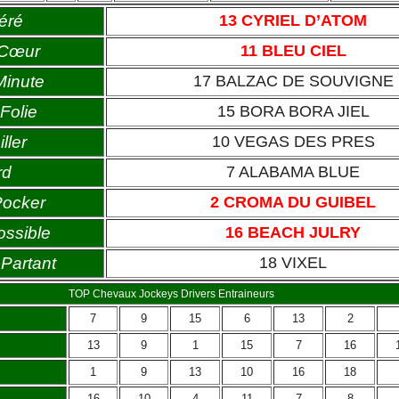
éré
13 CYRIEL D’ATOM
 Cœur
11 BLEU CIEL
Minute
17 BALZAC DE SOUVIGNE
Folie
15 BORA BORA JIEL
ller
10 VEGAS DES PRES
rd
7 ALABAMA BLUE
Pocker
2 CROMA DU GUIBEL
ossible
16 BEACH JULRY
Partant
18 VIXEL
TOP Chevaux Jockeys Drivers Entraineurs
7
9
15
6
13
2
13
9
1
15
7
16
1
9
13
10
16
18
16
10
4
11
7
8