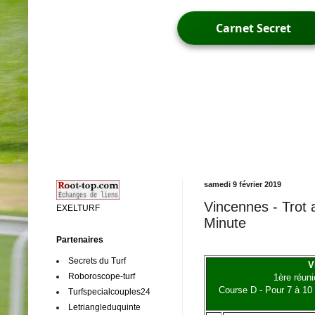
Carnet Secret
samedi 9 février 2019
Vincennes - Trot 
EXELTURF
Minute
Partenaires
Secrets du Turf
V
Roboroscope-turf
1ère réun
Course D - Pour 7 à 10
Turfspecialcouples24
Letriangleduquinte