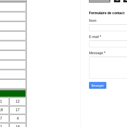
Formulaire de contact
Nom
E-mail
*
Message
*
1
12
18
17
7
4
2
18