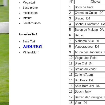
N°
Cheval
Mega-turf
1
Boris de Kara
Base-prono
2
Croma du Guibel
DP
mestocards
Infoturf
3
Braquo
D4
Lousticourses
4
Bonheur Nocturne
D
5
Baron de Majuag
DA
Annuaire Turf
6
Balzac
7
Alabama Blue
D4
Base Turf
8
Vapocraqueur
D4
9
Aruna des Jacquets
D
Minimultiturf
10
Végas des Prés
11
Bleu Ciel
D4
12
Brelan du Vivier
13
Cyriel d'Atom
14
Big Boss
D4
15
Bora Bora Jiel
D4
16
Beach Julry
17
Balzac de Souvigné
D
18
Vixel
D4