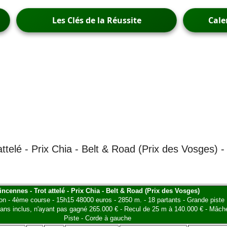
Les Clés de la Réussite
Cale
attelé - Prix Chia - Belt & Road (Prix des Vosges) 
incennes - Trot attelé - Prix Chia - Belt & Road (Prix des Vosges)
ion - 4ème course - 15h15 48000 euros - 2850 m. - 18 partants - Grande piste
 ans inclus, n'ayant pas gagné 265.000 € - Recul de 25 m à 140.000 € - Mâch
Piste - Corde à gauche