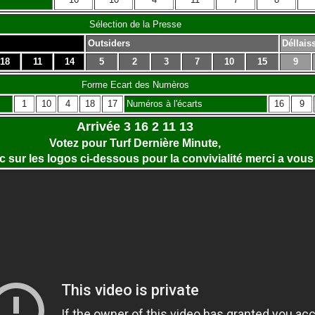
Sélection de la Presse
Outsiders
Déllais
18
11
14
5
2
3
7
10
15
9
Forme Ecart des Numèros
1
10
4
18
17
Numéros à l'écarts
16
9
Arrivée 3 16 2 11 13
Votez pour Turf Dernière Minute,
lic sur les logos ci-dessous pour la convivialité merci a vous 