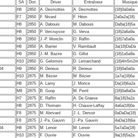
SA
Dist.
Driver
Entraîneur
Musique
H8
2850
A. Desmottes
A. Desmottes
(18)0a0a6a
F7
2850
F. Nivard
F. Héon
2a0a2a(18)
H8
2850
A. Dabouis
M. Dabouis
Da8a(18)5a
A
H8
2850
P. Vercruysse
G. Verva
(18)2a6a9a
H8
2850
J.-P. Monclin
O. Raffin
(18)7a5a0a
H8
2850
A. Barrier
V. Raimbault
3a(18)DaDa
H9
2850
J.-M. Bazire
G. Gillot
(18)1a5a9a
H10
2850
G. Gelormini
D. Lemarchand
(18)4m5m2
4
H9
2850
R. Derieux
R. Derieux
(18)0a0a0a
H10
2875
M. Bézier
M. Bézier
1a7a(18)6a
H8
2875
A. Lamy
J. Morice
Da(18)6a2a
M8
2875
B. Goop
M. Perril
(18)0a8aDa
H7
2875
E. Raffin
A. De Graeve
8a(18)3a2a
H8
2875
D. Thomain
H. Chauve-Laffay
4a6a(18)0a
F8
2875
M. Abrivard
J.-L. Dersoir
0aDaDa(18)
F8
2875
J.-Pa. Gauvin
J.-Pa. Gauvin
4aDa(18)6a
4
H8
2875
M. Lenoir
M. Lenoir
5a7aDa(18)
H10
2875
F. Ouvrie
F. Ouvrie
9a(18)5a2a