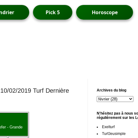
ndrier
Pick 5
Horoscope
- 10/02/2019 Turf Dernière
Archives du blog
N'hésitez pas à nous so
régulièrement sur les 
Exelturf
efer - Grande
TurfJeusimple