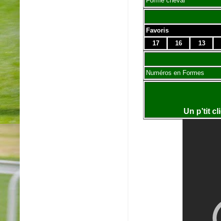
Forme cheval
Favoris
17
16
13
Numéros en Formes
Un p’tit c