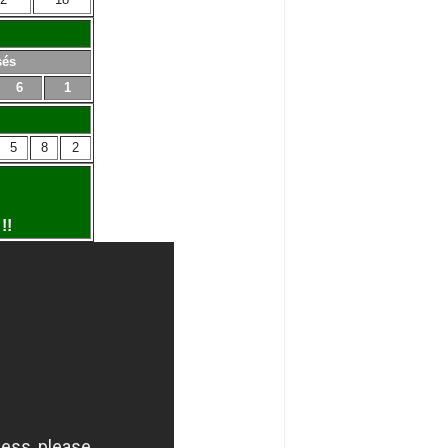
sés
6
1
5
8
2
!!