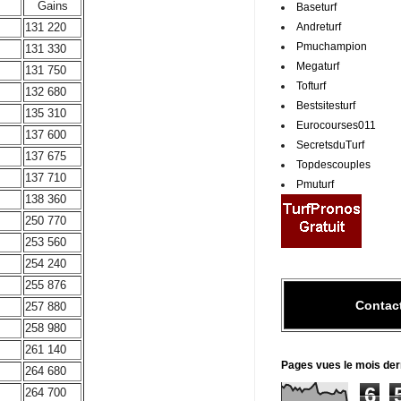
Gains
Baseturf
Andreturf
131 220
Pmuchampion
131 330
Megaturf
131 750
Tofturf
132 680
Bestsitesturf
135 310
Eurocourses011
137 600
SecretsduTurf
137 675
Topdescouples
m
137 710
Pmuturf
138 360
250 770
253 560
254 240
255 876
Contac
257 880
258 980
261 140
Pages vues le mois der
264 680
6
264 700