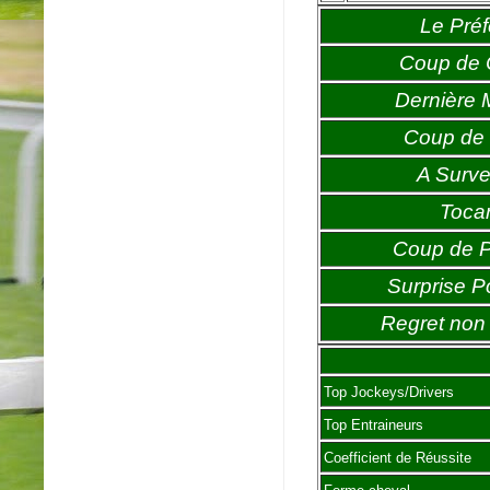
Le Préf
Coup de
Dernière 
Coup de 
A Survei
Toca
Coup de 
Surprise P
Regret non 
Top Jockeys/Drivers
Top Entraineurs
Coefficient de Réussite