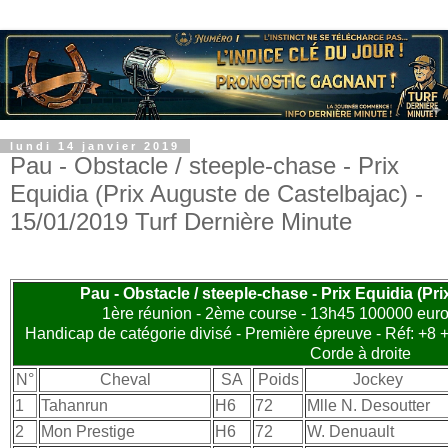
lundi 14 janvier 2019
Pau - Obstacle / steeple-chase - Prix
Equidia (Prix Auguste de Castelbajac) -
15/01/2019 Turf Dernière Minute
Pau - Obstacle / steeple-chase - Prix Equidia (Pr
1ère réunion - 2ème course - 13h45 100000 euros
Handicap de catégorie divisé - Première épreuve - Réf: +8 +1
Corde à droite
N°
Cheval
SA
Poids
Jockey
1
Tahanrun
H6
72
Mlle N. Desoutter
2
Mon Prestige
H6
72
W. Denuault