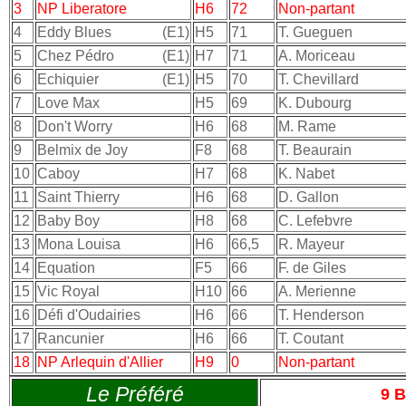
3
NP Liberatore
H6
72
Non-partant
4
Eddy Blues
(E1)
H5
71
T. Gueguen
5
Chez Pédro
(E1)
H7
71
A. Moriceau
6
Echiquier
(E1)
H5
70
T. Chevillard
7
Love Max
H5
69
K. Dubourg
8
Don't Worry
H6
68
M. Rame
9
Belmix de Joy
F8
68
T. Beaurain
10
Caboy
H7
68
K. Nabet
11
Saint Thierry
H6
68
D. Gallon
12
Baby Boy
H8
68
C. Lefebvre
13
Mona Louisa
H6
66,5
R. Mayeur
14
Equation
F5
66
F. de Giles
15
Vic Royal
H10
66
A. Merienne
16
Défi d'Oudairies
H6
66
T. Henderson
17
Rancunier
H6
66
T. Coutant
18
NP Arlequin d'Allier
H9
0
Non-partant
Le Préféré
9 