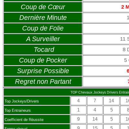
Coup de Cœur
2 
Dernière Minute
Coup de Folie
A Surveiller
11 
Tocard
8 
Coup de Pocker
5
Surprise Possible
Regret non Partant
TOP Chevaux Jockeys Drivers Entrai
4
7
14
1
Top Jockeys/Drivers
1
4
5
Top Entraineurs
9
14
5
1
Coefficient de Réussite
9
15
5
Forme cheval