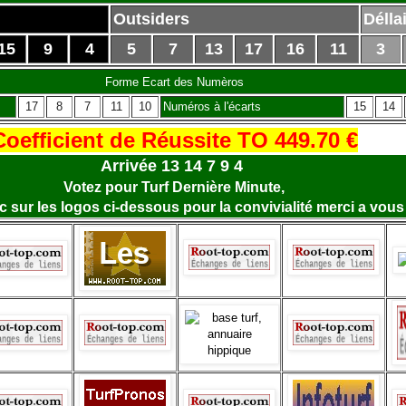
Outsiders
Délla
15
9
4
5
7
13
17
16
11
3
Forme Ecart des Numèros
17
8
7
11
10
Numéros à l'écarts
15
14
Coefficient de Réussite TO 449.70 €
Arrivée 13 14 7 9 4
Votez pour Turf Dernière Minute,
lic sur les logos ci-dessous pour la convivialité merci a vous 