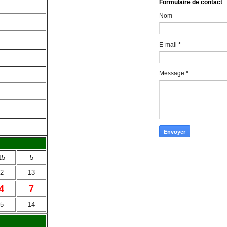
Formulaire de contact
Nom
E-mail
*
Message
*
15
5
2
13
4
7
5
14