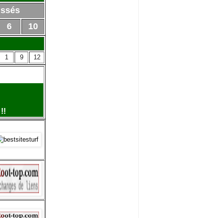
issés
6
10
1
9
12
!!