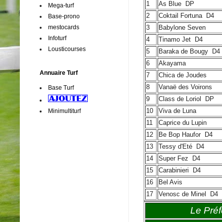
1
As Blue
DP
Mega-turf
2
Coktail Fortuna
D4
Base-prono
mestocards
3
Babylone Seven
Infoturf
4
Tinamo Jet
D4
Lousticourses
5
Baraka de Bougy
D4
6
Akayama
Annuaire Turf
7
Chica de Joudes
8
Vanaë des Voirons
Base Turf
9
Class de Loriol
DP
10
Viva de Luna
Minimultiturf
11
Caprice du Lupin
12
Be Bop Haufor
D4
13
Tessy d'Eté
D4
14
Super Fez
D4
15
Carabinieri
D4
16
Bel Avis
17
Venosc de Minel
D4
Le Préf