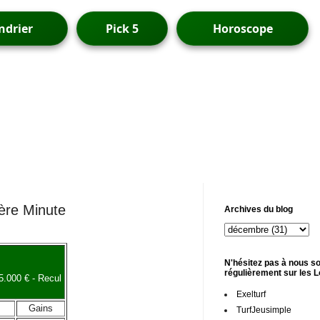
ndrier
Pick 5
Horoscope
ière Minute
Archives du blog
N'hésitez pas à nous so
régulièrement sur les 
5.000 € - Recul
Exelturf
Gains
TurfJeusimple