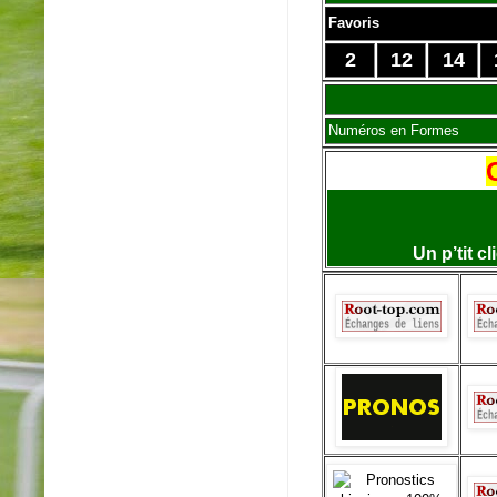
Favoris
2
12
14
Numéros en Formes
Un p’tit c