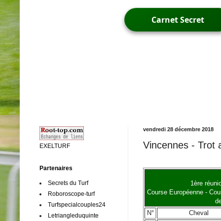
Carnet Secret
vendredi 28 décembre 2018
Vincennes - Trot 
EXELTURF
Partenaires
Secrets du Turf
1ère réuni
Course Européenne - Cour
Roboroscope-turf
de
Turfspecialcouples24
N°
Cheval
Letriangleduquinte