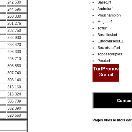
242 530
Baseturf
Andreturf
244 696
Pmuchampion
260 330
Megaturf
261 276
Tofturf
282 750
Bestsitesturf
282 930
Eurocourses011
283 420
SecretsduTurf
296 330
Topdescouples
298 710
Pmuturf
305 850
307 740
308 140
313 169
313 324
Contac
506 739
582 390
620 660
Pages vues le mois der