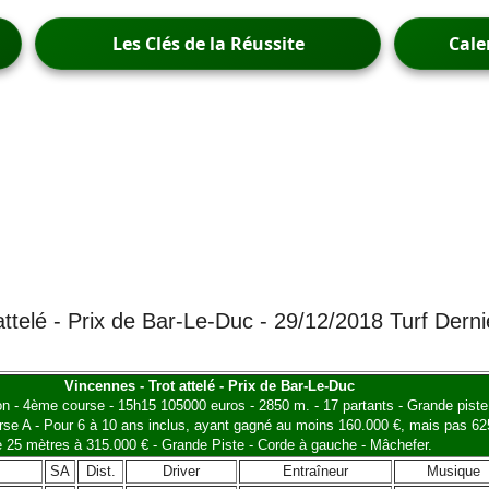
Les Clés de la Réussite
Cale
attelé - Prix de Bar-Le-Duc - 29/12/2018 Turf Dern
Vincennes - Trot attelé - Prix de Bar-Le-Duc
on - 4ème course - 15h15 105000 euros - 2850 m. - 17 partants - Grande piste
se A - Pour 6 à 10 ans inclus, ayant gagné au moins 160.000 €, mais pas 62
 25 mètres à 315.000 € - Grande Piste - Corde à gauche - Mâchefer.
SA
Dist.
Driver
Entraîneur
Musique