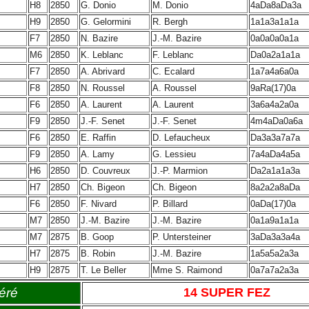
H8
2850
G. Donio
M. Donio
4aDa8aDa3a
H9
2850
G. Gelormini
R. Bergh
1a1a3a1a1a
F7
2850
N. Bazire
J.-M. Bazire
0a0a0a0a1a
M6
2850
K. Leblanc
F. Leblanc
Da0a2a1a1a
F7
2850
A. Abrivard
C. Ecalard
1a7a4a6a0a
F8
2850
N. Roussel
A. Roussel
9aRa(17)0a
F6
2850
A. Laurent
A. Laurent
3a6a4a2a0a
F9
2850
J.-F. Senet
J.-F. Senet
4m4aDa0a6a
F6
2850
E. Raffin
D. Lefaucheux
Da3a3a7a7a
F9
2850
A. Lamy
G. Lessieu
7a4aDa4a5a
H6
2850
D. Couvreux
J.-P. Marmion
Da2a1a1a3a
H7
2850
Ch. Bigeon
Ch. Bigeon
8a2a2a8aDa
F6
2850
F. Nivard
P. Billard
0aDa(17)0a
M7
2850
J.-M. Bazire
J.-M. Bazire
0a1a9a1a1a
M7
2875
B. Goop
P. Untersteiner
3aDa3a3a4a
H7
2875
B. Robin
J.-M. Bazire
1a5a5a2a3a
H9
2875
T. Le Beller
Mme S. Raimond
0a7a7a2a3a
éré
14 SUPER FEZ