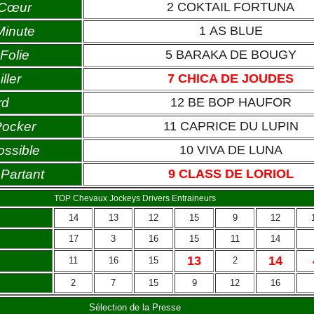
 Cœur
2 COKTAIL FORTUNA
Minute
1 AS BLUE
Folie
5 BARAKA DE BOUGY
ller
7 CHICA DE JOUDES
rd
12 BE BOP HAUFOR
Pocker
11 CAPRICE DU LUPIN
ossible
10 VIVA DE LUNA
Partant
9 CLASS DE LORIOL
TOP Chevaux Jockeys Drivers Entraineurs
14
13
12
15
9
12
17
3
16
15
11
14
13
14
11
16
15
2
2
7
15
9
12
16
Sélection de la Presse