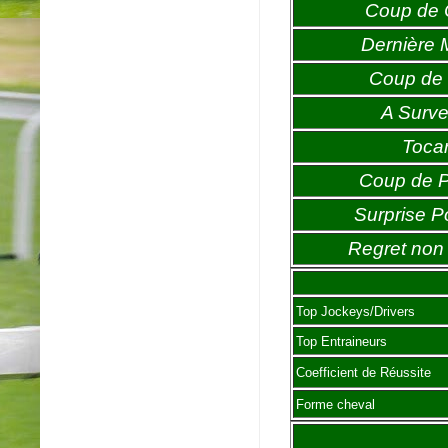
Coup de
Dernière 
Coup de 
A Survei
Toca
Coup de 
Surprise P
Regret non 
Top Jockeys/Drivers
Top Entraineurs
Coefficient de Réussite
Forme cheval