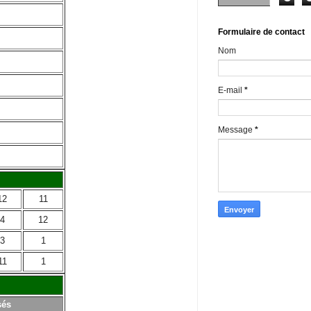
Formulaire de contact
Nom
E-mail
*
Message
*
12
11
4
12
3
1
11
1
sés