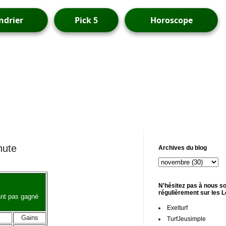
ndrier
Pick 5
Horoscope
nute
Archives du blog
N'hésitez pas à nous so
régulièrement sur les 
ant pas gagné
Exelturf
Gains
TurfJeusimple