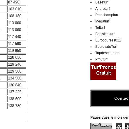
87 490
Baseturf
Andreturf
103 010
Pmuchampion
108 180
Megaturf
110 060
Tofturf
a
113 060
Bestsitesturf
117 440
Eurocourses011
117 590
SecretsduTurf
119 950
Topdescouples
128 050
Pmuturf
129 240
129 580
a
134 560
136 840
137 225
Contac
138 600
138 780
Pages vues le mois der
6