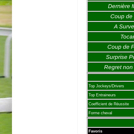
Dernière 
Coup de 
A Survei
Toca
Coup de 
Surprise P
Regret non 
Top Jockeys/Drivers
Top Entraineurs
Coefficient de Réussite
Forme cheval
Favoris