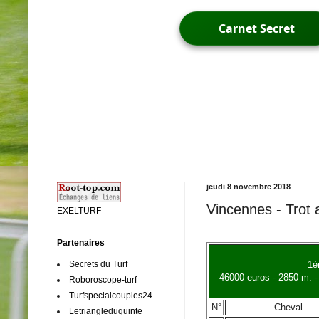
Carnet Secret
jeudi 8 novembre 2018
Vincennes - Trot 
EXELTURF
Partenaires
Secrets du Turf
1è
46000 euros - 2850 m. -
Roboroscope-turf
Turfspecialcouples24
N°
Cheval
Letriangleduquinte