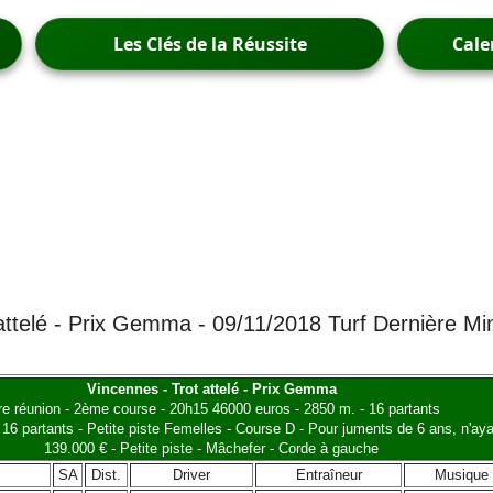
Les Clés de la Réussite
Cale
attelé - Prix Gemma - 09/11/2018 Turf Dernière Mi
Vincennes - Trot attelé - Prix Gemma
re réunion - 2ème course - 20h15 46000 euros - 2850 m. - 16 partants
 16 partants - Petite piste Femelles - Course D - Pour juments de 6 ans, n'ay
139.000 € - Petite piste - Mâchefer - Corde à gauche
SA
Dist.
Driver
Entraîneur
Musique