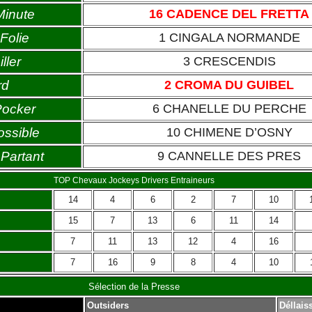
Minute
16 CADENCE DEL FRETTA
Folie
1 CINGALA NORMANDE
ller
3 CRESCENDIS
rd
2 CROMA DU GUIBEL
Pocker
6 CHANELLE DU PERCHE
ossible
10 CHIMENE D’OSNY
Partant
9 CANNELLE DES PRES
TOP Chevaux Jockeys Drivers Entraineurs
14
4
6
2
7
10
15
7
13
6
11
14
7
11
13
12
4
16
7
16
9
8
4
10
Sélection de la Presse
Outsiders
Déllais