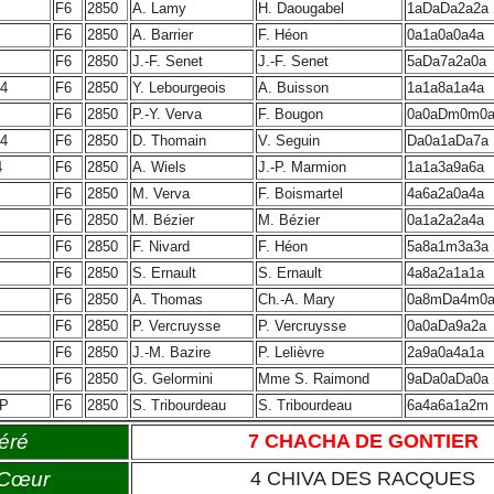
F6
2850
A. Lamy
H. Daougabel
1aDaDa2a2a
F6
2850
A. Barrier
F. Héon
0a1a0a0a4a
F6
2850
J.-F. Senet
J.-F. Senet
5aDa7a2a0a
4
F6
2850
Y. Lebourgeois
A. Buisson
1a1a8a1a4a
F6
2850
P.-Y. Verva
F. Bougon
0a0aDm0m0
4
F6
2850
D. Thomain
V. Seguin
Da0a1aDa7a
4
F6
2850
A. Wiels
J.-P. Marmion
1a1a3a9a6a
F6
2850
M. Verva
F. Boismartel
4a6a2a0a4a
F6
2850
M. Bézier
M. Bézier
0a1a2a2a4a
F6
2850
F. Nivard
F. Héon
5a8a1m3a3a
F6
2850
S. Ernault
S. Ernault
4a8a2a1a1a
F6
2850
A. Thomas
Ch.-A. Mary
0a8mDa4m0
F6
2850
P. Vercruysse
P. Vercruysse
0a0aDa9a2a
F6
2850
J.-M. Bazire
P. Lelièvre
2a9a0a4a1a
F6
2850
G. Gelormini
Mme S. Raimond
9aDa0aDa0a
P
F6
2850
S. Tribourdeau
S. Tribourdeau
6a4a6a1a2m
éré
7 CHACHA DE GONTIER
 Cœur
4 CHIVA DES RACQUES