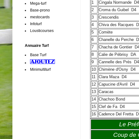
1
Cingala Normande
D4
Mega-turf
2
Croma du Guibel
D4
Base-prono
mestocards
3
Crescendis
Infoturf
4
Chiva des Racques
D
Lousticourses
5
Comète
6
Chanelle du Perche
D
Annuaire Turf
7
Chacha de Gontier
D
8
Calie de Pébrisy
DA
Base Turf
9
Cannelle des Prés
D4
10
Chimène d'Osny
D4
Minimultiturf
11
Clara Maza
D4
12
Capucine d'Avril
D4
13
Caracas
14
Chachoo Bond
15
Clef de Fa
D4
16
Cadence Del Fretta
D
Le Préf
Coup de