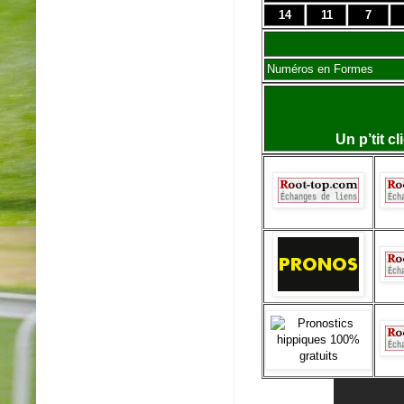
14
11
7
Numéros en Formes
Un p’tit c