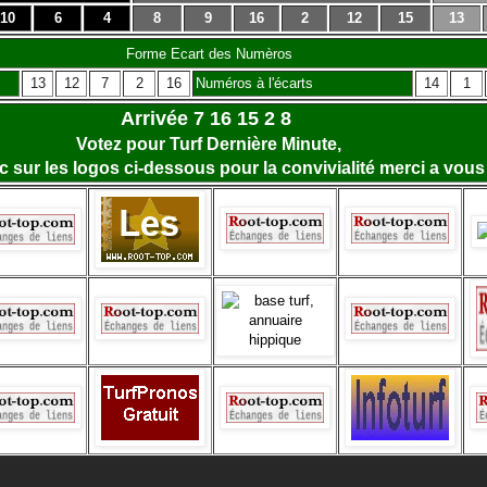
10
6
4
8
9
16
2
12
15
13
Forme Ecart des Numèros
13
12
7
2
16
Numéros à l'écarts
14
1
Arrivée 7 16 15 2 8
Votez pour Turf Dernière Minute,
lic sur les logos ci-dessous pour la convivialité merci a vous 