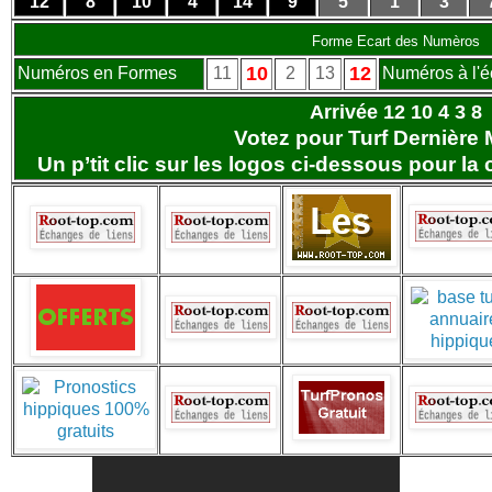
12
8
10
4
14
9
5
1
3
Forme Ecart des Numèros
10
12
Numéros en Formes
11
2
13
Numéros à l'é
Arrivée 12 10 4 3 8
Votez pour Turf Dernière 
Un p’tit clic sur les logos ci-dessous pour la 