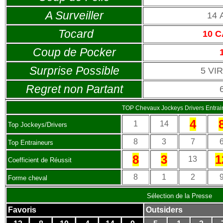
A Surveiller
14
Tocard
10 
Coup de Pocker
Surprise Possible
5 VI
Regret non Partant
TOP Chevaux Jockeys Drivers Entrai
4
1
14
Top Jockeys/Drivers
8
3
7
Top Entraineurs
8
3
1
13
Coefficient de Réussit
8
1
2
Forme cheval
Sélection de la Presse
Favoris
Outsiders