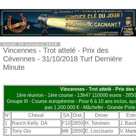
mardi 30 octobre 2018
Vincennes - Trot attelé - Prix des
Cévennes - 31/10/2018 Turf Dernière
Minute
Vincennes - Trot attelé - Prix de
1ère réunion - 1ère course - 13h47 110000 euros - 2850 
Groupe III - Course européenne - Pour 6 à 10 ans inclus, a
pas 1.200.000 € - Mâchefer - Grande Pist
N°
Cheval
SA
Dist.
Driver
Entr
1
Ranch Kelly
DA
F10
2850
H. Torvinen
J. Bau
2
Tony Gio
M6
2850
E. Loccisano
V. Mart