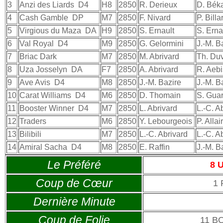
3
Anzi des Liards
D4
H8
2850
R. Derieux
D. Béka
4
Cash Gamble
DP
M7
2850
F. Nivard
P. Billa
5
Virgious du Maza
DA
H9
2850
S. Ernault
S. Erna
6
Val Royal
D4
M9
2850
G. Gelormini
J.-M. B
7
Briac Dark
M7
2850
M. Abrivard
Th. Duv
8
Uza Josselyn
DA
F7
2850
A. Abrivard
R. Aeb
9
Ave Avis
D4
M8
2850
J.-M. Bazire
J.-M. B
10
Carat Williams
D4
M6
2850
D. Thomain
S. Gua
11
Booster Winner
D4
M7
2850
L. Abrivard
L.-C. A
12
Traders
M6
2850
Y. Lebourgeois
P. Allai
13
Bilibili
M7
2850
L.-C. Abrivard
L.-C. A
14
Amiral Sacha
D4
M8
2850
E. Raffin
J.-M. 
Le Préféré
8 
Coup de Cœur
1
Dernière Minute
Coup de Folie
11 B