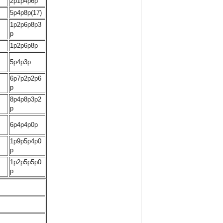
2p1p4p6p
5p4p8p(17)
1p2p6p8p3
p
1p2p6p8p
5p4p3p
6p7p2p2p6
p
8p4p8p3p2
p
6p4p4p0p
1p9p5p4p0
p
1p2p5p5p0
p