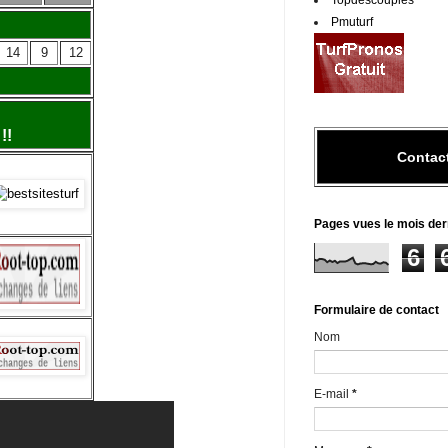
Topdescouples
Pmuturf
14
9
12
!!
Contac
Pages vues le mois der
6
Formulaire de contact
Nom
E-mail
*