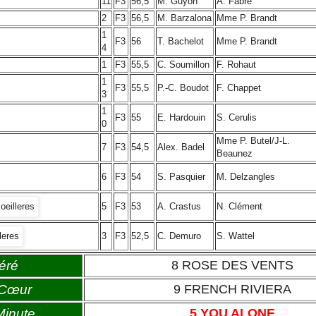
11
F3
56,5
M. Guyon
A. Fabre
2
F3
56,5
M. Barzalona
Mme P. Brandt
1
F3
56
T. Bachelot
Mme P. Brandt
4
1
F3
55,5
C. Soumillon
F. Rohaut
1
F3
55,5
P.-C. Boudot
F. Chappet
3
1
F3
55
E. Hardouin
S. Cerulis
0
Mme P. Butel/J-L.
7
F3
54,5
Alex. Badel
Beaunez
6
F3
54
S. Pasquier
M. Delzangles
5
F3
53
A. Crastus
N. Clément
3
F3
52,5
C. Demuro
S. Wattel
éré
8 ROSE DES VENTS
 Cœur
9 FRENCH RIVIERA
Minute
5 YOU ALONE