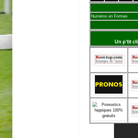
Numéros en Formes
Un p’tit c