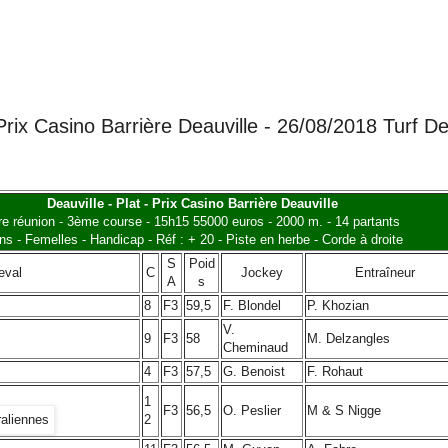
 Prix Casino Barrière Deauville - 26/08/2018 Turf D
Deauville - Plat - Prix Casino Barrière Deauville
re réunion - 3ème course - 15h15 55000 euros - 2000 m. - 14 partants
ns - Femelles - Handicap - Réf : + 20 - Piste en herbe - Corde à droite
S
Poid
eval
C
Jockey
Entraîneur
A
s
8
F3
59,5
F. Blondel
P. Khozian
V.
9
F3
58
M. Delzangles
Cheminaud
4
F3
57,5
G. Benoist
F. Rohaut
1
F3
56,5
O. Peslier
M & S Nigge
2