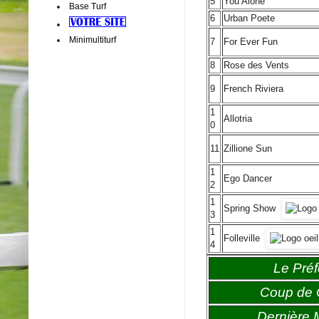
5
You Alone
Base Turf
6
Urban Poete
Minimultiturf
7
For Ever Fun
8
Rose des Vents
9
French Riviera
1
Allotria
0
11
Zillione Sun
1
Ego Dancer
2
1
Spring Show
3
1
Folleville
4
Le Préf
Coup de
Dernière 