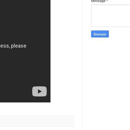
Message
*