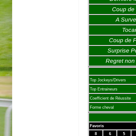
Coup de 
A Survei
Toca
Coup de 
Surprise P
Regret non 
Top Jockeys/Drivers
Top Entraineurs
Coefficient de Réussite
Forme cheval
Favoris
8
6
5