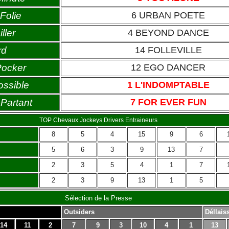
Folie
6 URBAN POETE
ller
4 BEYOND DANCE
rd
14 FOLLEVILLE
Pocker
12 EGO DANCER
ossible
1 L'INDOMPTABLE
Partant
7 FOR EVER FUN
TOP Chevaux Jockeys Drivers Entraineurs
8
5
4
15
9
6
5
6
3
9
13
7
2
3
5
4
1
7
2
3
9
13
1
5
Sélection de la Presse
Outsiders
Déllais
14
11
2
7
9
3
10
4
1
13