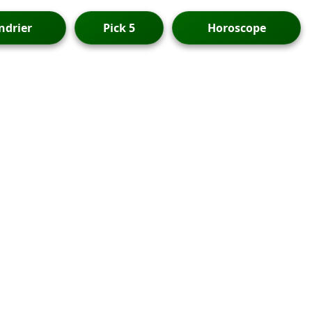
ndrier
Pick 5
Horoscope