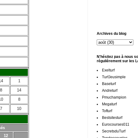
Archives du blog
N'hésitez pas à nous so
régulièrement sur les 
Exelturf
TurfJeusimple
14
1
Baseturf
8
14
Andreturf
Pmuchampion
10
8
Megaturf
7
10
Tofturf
Bestsitesturf
Eurocourses011
sés
SecretsduTurf
12