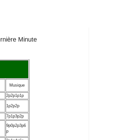
ernière Minute
Musique
2p2p1p1p
1p2p2p
7p1p3p2p
9p0p2p3p6
p