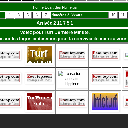
Forme Ecart des Numèros
1
3
5
6
7
Numéros à l'écarts
10
11
Arrivée 2 11 7 5 1
Votez pour Turf Dernière Minute,
lic sur les logos ci-dessous pour la convivialité merci a vous 