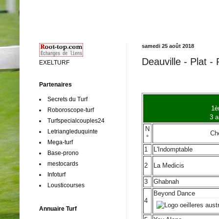
samedi 25 août 2018
Deauville - Plat -
EXELTURF
Partenaires
Secrets du Turf
1è
Roboroscope-turf
3 a
Turfspecialcouples24
N
Letriangleduquinte
Ch
°
Mega-turf
1
L'Indomptable
Base-prono
mestocards
2
La Medicis
Infoturf
3
Ghabnah
Lousticourses
Beyond Dance
4
Annuaire Turf