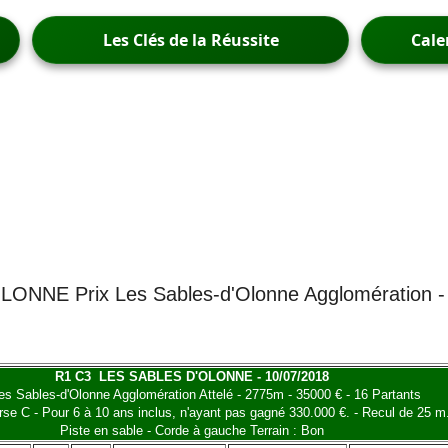
Les Clés de la Réussite
Cale
NNE Prix Les Sables-d'Olonne Agglomération - 
R1 C3 LES SABLES D'OLONNE - 10/07/2018
es Sables-d'Olonne Agglomération Attelé - 2775m - 35000 € - 16 Partants
e C - Pour 6 à 10 ans inclus, n'ayant pas gagné 330.000 €. - Recul de 25 m.
Piste en sable - Corde à gauche Terrain : Bon