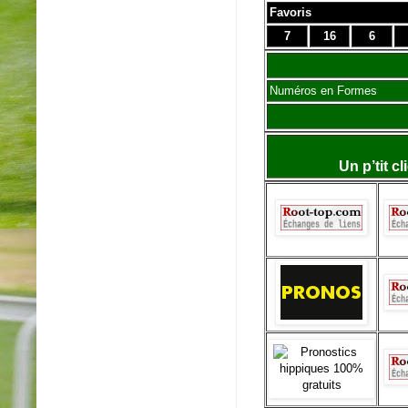
Favoris
7
16
6
Numéros en Formes
Un p’tit c