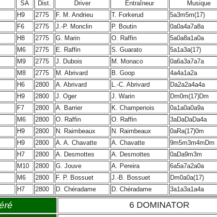
SA
Dist.
Driver
Entraîneur
Musique
H9
2775
F. M. Andrieu
T. Forkerud
5a3m5m(17)
F6
2775
J.-P. Monclin
P. Boutin
0a0a4a7a8a
H8
2775
G. Marin
O. Raffin
5a0a8a1a0a
M6
2775
E. Raffin
S. Guarato
5a1a3a(17)
M9
2775
J. Dubois
M. Monaco
0a6a3a7a7a
M8
2775
M. Abrivard
B. Goop
4a4a1a2a
H6
2800
A. Abrivard
L.-C. Abrivard
Da2a2a4a4a
H9
2800
J. Oger
J. Warin
Dm0m(17)Dm
F7
2800
A. Barrier
K. Champenois
0a1a0a0a9a
M6
2800
O. Raffin
O. Raffin
3aDaDaDa4a
H9
2800
N. Raimbeaux
N. Raimbeaux
0aRa(17)0m
H9
2800
A. A. Chavatte
A. Chavatte
9m5m3m4mDm
H7
2800
A. Desmottes
A. Desmottes
0aDa9m3m
M10
2800
G. Jouve
A. Pereira
6a5a7a2a0a
M6
2800
F. P. Bossuet
J.-B. Bossuet
Dm0a0a(17)
H7
2800
D. Chéradame
D. Chéradame
3a1a3a1a4a
éré
6 DOMINATOR