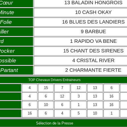
 Cœur
13 BALADIN HONGROIS
Minute
10 CASH OKAY
Folie
16 BLUES DES LANDIERS
ller
9 BARBUE
rd
1 RAPIDO VA BENE
Pocker
15 CHANT DES SIRENES
ossible
4 CRISTAL RIVER
Partant
2 CHARMANTE FIERTE
TOP Chevaux Drivers Entraineurs
4
15
7
12
13
6
4
6
12
3
13
16
6
10
6
1
13
16
16
6
4
5
10
1
Sélection de la Presse