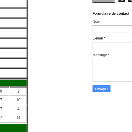
Formulaire de contact
Nom
E-mail
*
Message
*
9
2
7
10
7
4
7
14