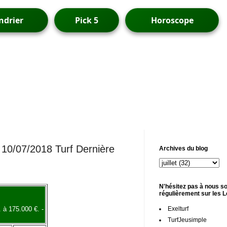
ndrier
Pick 5
Horoscope
10/07/2018 Turf Dernière
Archives du blog
N'hésitez pas à nous so
régulièrement sur les 
Exelturf
 à 175.000 €. -
TurfJeusimple