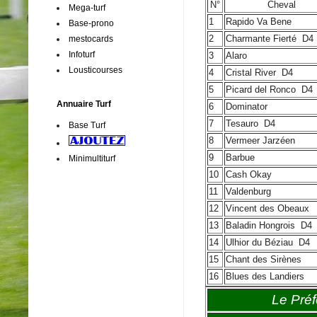
N°
Cheval
Mega-turf
1
Rapido Va Bene
Base-prono
2
Charmante Fierté
D4
mestocards
Infoturf
3
Alaro
Lousticourses
4
Cristal River
D4
5
Picard del Ronco
D4
Annuaire Turf
6
Dominator
7
Tesauro
D4
Base Turf
8
Vermeer Jarzéen
9
Barbue
Minimultiturf
10
Cash Okay
11
Valdenburg
12
Vincent des Obeaux
13
Baladin Hongrois
D4
14
Ulhior du Béziau
D4
15
Chant des Sirènes
16
Blues des Landiers
Le Préf