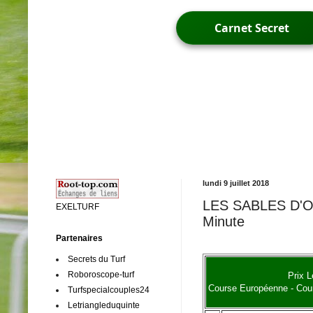
Carnet Secret
lundi 9 juillet 2018
LES SABLES D'OLO
EXELTURF
Minute
Partenaires
Secrets du Turf
Roboroscope-turf
Prix L
Course Européenne - Cours
Turfspecialcouples24
Letriangleduquinte