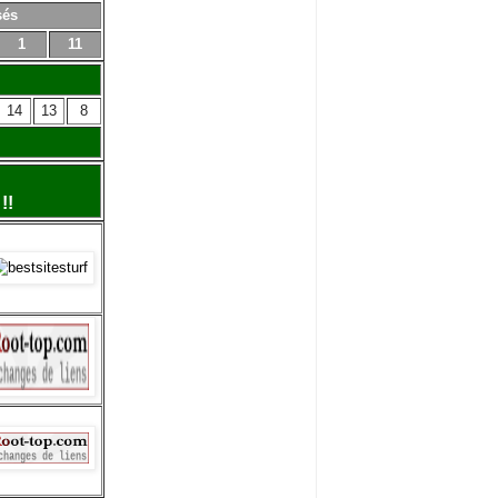
sés
1
11
14
13
8
!!