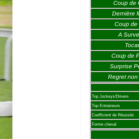
Coup de
Dernière 
Coup de 
A Survei
Toca
Coup de 
Surprise P
Regret non 
Top Jockeys/Drivers
Top Entraineurs
Coefficient de Réussite
Forme cheval