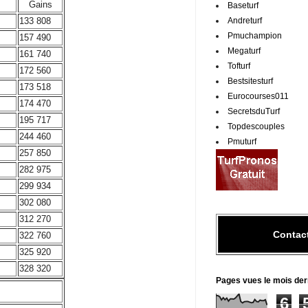
Gains
Baseturf
Andreturf
133 808
Pmuchampion
157 490
Megaturf
161 740
Tofturf
172 560
Bestsitesturf
173 518
Eurocourses011
174 470
SecretsduTurf
195 717
Topdescouples
244 460
Pmuturf
257 850
282 975
299 934
302 080
312 270
Contac
322 760
325 920
328 320
Pages vues le mois der
6