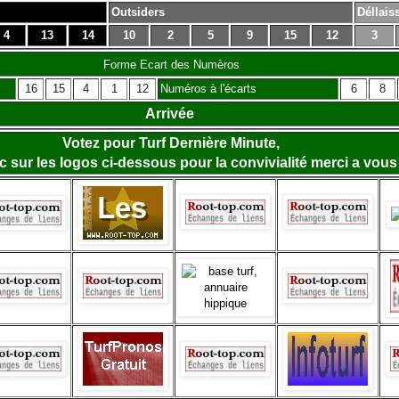
Outsiders
Déllais
4
13
14
10
2
5
9
15
12
3
Forme Ecart des Numèros
16
15
4
1
12
Numéros à l'écarts
6
8
Arrivée
Votez pour Turf Dernière Minute,
lic sur les logos ci-dessous pour la convivialité merci a vous 