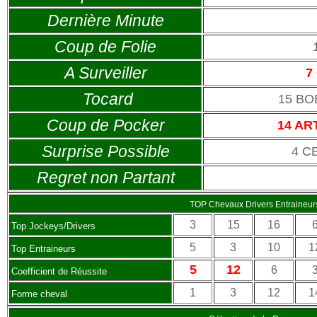
Dernière Minute
Coup de Folie
A Surveiller
7
Tocard
15 BO
Coup de Pocker
14 AR
Surprise Possible
4 C
Regret non Partant
TOP Chevaux Drivers Entraineur
3
15
16
Top Jockeys/Drivers
5
3
10
1
Top Entraineurs
5
12
6
Coefficient de Réussite
1
3
12
1
Forme cheval