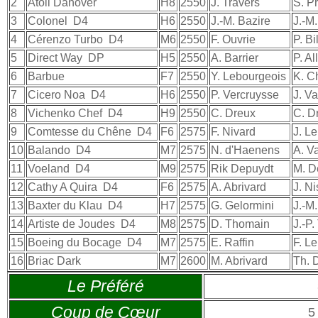
2
Atoll Danover
H8
2550
J. Travers
S. P
3
Colonel
D4
H6
2550
J.-M. Bazire
J.-M.
4
Cérenzo Turbo
D4
M6
2550
F. Ouvrie
P. Bi
5
Direct Way
DP
H5
2550
A. Barrier
P. Al
6
Barbue
F7
2550
Y. Lebourgeois
K. C
7
Cicero Noa
D4
H6
2550
P. Vercruysse
J. V
8
Vichenko Chef
D4
H9
2550
C. Dreux
C. D
9
Comtesse du Chêne
D4
F6
2575
F. Nivard
J. L
10
Balando
D4
M7
2575
N. d'Haenens
A. V
11
Voeland
D4
M9
2575
Rik Depuydt
M. D
12
Cathy A Quira
D4
F6
2575
A. Abrivard
J. N
13
Baxter du Klau
D4
H7
2575
G. Gelormini
J.-M
14
Artiste de Joudes
D4
M8
2575
D. Thomain
J.-P
15
Boeing du Bocage
D4
M7
2575
E. Raffin
F. L
16
Briac Dark
M7
2600
M. Abrivard
Th. 
Le Préféré
Coup de Cœur
5