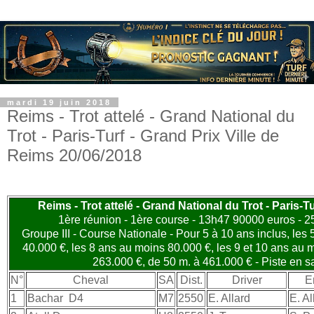
mardi 19 juin 2018
Reims - Trot attelé - Grand National du
Trot - Paris-Turf - Grand Prix Ville de
Reims 20/06/2018
Reims - Trot attelé - Grand National du Trot - Paris-T
1ère réunion - 1ère course - 13h47 90000 euros - 25
Groupe III - Course Nationale - Pour 5 à 10 ans inclus, les
40.000 €, les 8 ans au moins 80.000 €, les 9 et 10 ans au 
263.000 €, de 50 m. à 461.000 € - Piste en sa
N°
Cheval
SA
Dist.
Driver
E
1
Bachar
D4
M7
2550
E. Allard
E. Al