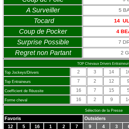
A Surveiller
5 B
Tocard
14 U
Coup de Pocker
4 BE
Surprise Possible
7 D
Regret non Partant
2 
TOP Chevaux Drivers Entraineur
2
3
14
1
Top Jockeys/Drivers
7
2
12
Top Entraineurs
16
7
15
Coefficient de Réussite
16
2
9
1
Forme cheval
Sélection de la Presse
Favoris
Outsiders
12
5
16
1
2
7
9
4
3