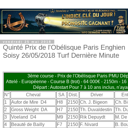
vendredi 25 mai 2018
Quinté Prix de l'Obélisque Paris Enghien
Soisy 26/05/2018 Turf Dernière Minute
3ème course - Prix de l'Obélisque Paris PMU Dé
Attelé - Européenne - Course B (trot) - 64 000€ - 2150m - 16 
Départ : Autostart Pour 7 à 10 ans inclus, n'a
N°
Cheval
SA
Dist.
Driver
Ent
1
Aufor de Mire
D4
H8
2150
Ch. J. Bigeon
Ch. B
2
Gross Weight
DA
H7
2150
Th. Duvaldestin
Th. Du
3
Voeland
D4
M9
2150
Rik Depuydt
M. De
4
Beauté de Bailly
F7
2150
F. Nivard
B. Bo