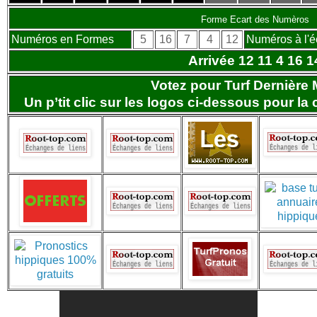
Forme Ecart des Numèros
Numéros en Formes
5
16
7
4
12
Numéros à l'é
Arrivée 12 11 4 16 1
Votez pour Turf Dernière 
Un p’tit clic sur les logos ci-dessous pour la 