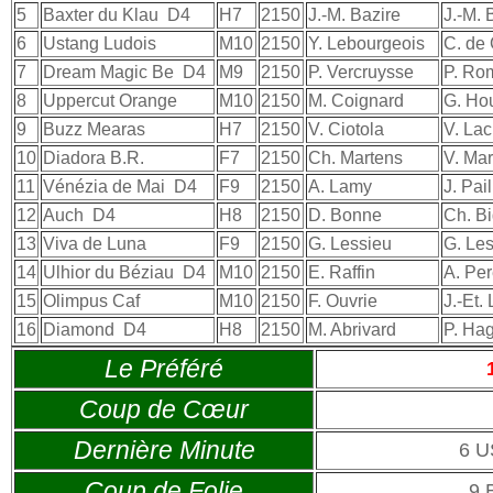
5
Baxter du Klau
D4
H7
2150
J.-M. Bazire
J.-M.
6
Ustang Ludois
M10
2150
Y. Lebourgeois
C. de 
7
Dream Magic Be
D4
M9
2150
P. Vercruysse
P. Rom
8
Uppercut Orange
M10
2150
M. Coignard
G. Ho
9
Buzz Mearas
H7
2150
V. Ciotola
V. Lac
10
Diadora B.R.
F7
2150
Ch. Martens
V. Mar
11
Vénézia de Mai
D4
F9
2150
A. Lamy
J. Pail
12
Auch
D4
H8
2150
D. Bonne
Ch. B
13
Viva de Luna
F9
2150
G. Lessieu
G. Le
14
Ulhior du Béziau
D4
M10
2150
E. Raffin
A. Per
15
Olimpus Caf
M10
2150
F. Ouvrie
J.-Et.
16
Diamond
D4
H8
2150
M. Abrivard
P. Hag
Le Préféré
Coup de Cœur
Dernière Minute
6 
Coup de Folie
9 