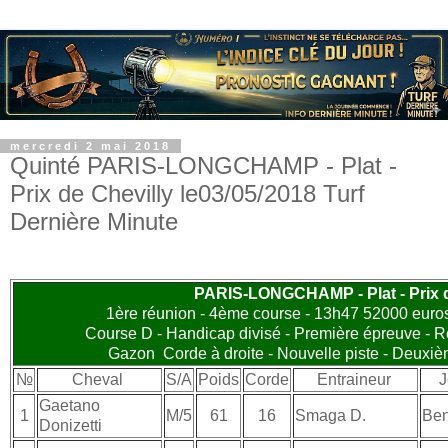
mercredi 2 mai 2018
Quinté PARIS-LONGCHAMP - Plat -
Prix de Chevilly le03/05/2018 Turf
Dernière Minute
PARIS-LONGCHAMP - Plat - Prix d
1ère réunion - 4ème course - 13h47 52000 euros 
Course D - Handicap divisé - Première épreuve - Ré
Gazon Corde à droite - Nouvelle piste - Deuxiè
№
Cheval
S/A
Poids
Corde
Entraineur
J
Gaetano
1
M/5
61
16
Smaga D.
Ben
Donizetti