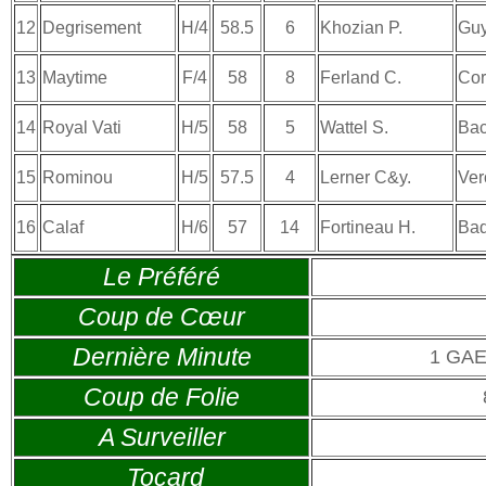
12
Degrisement
H/4
58.5
6
Khozian P.
Guy
13
Maytime
F/4
58
8
Ferland C.
Cor
14
Royal Vati
H/5
58
5
Wattel S.
Bac
15
Rominou
H/5
57.5
4
Lerner C&y.
Ver
16
Calaf
H/6
57
14
Fortineau H.
Bad
Le Préféré
Coup de Cœur
Dernière Minute
1 GA
Coup de Folie
A Surveiller
Tocard