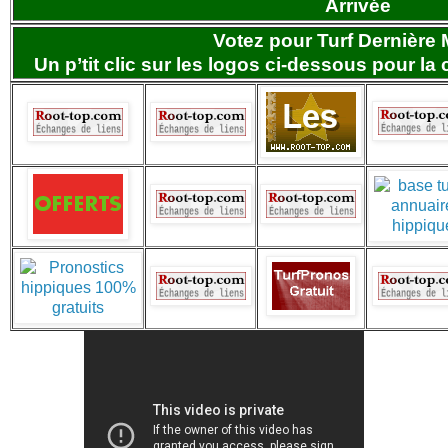
Arrivée
Votez pour Turf Dernière 
Un p’tit clic sur les logos ci-dessous pour la 