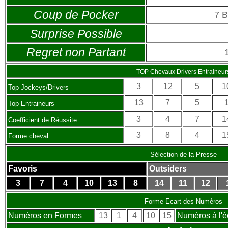
Coup de Pocker
7 
Surprise Possible
Regret non Partant
TOP Chevaux Drivers Entraineur
3
12
5
1
Top Jockeys/Drivers
13
7
5
Top Entraineurs
3
4
7
1
Coefficient de Réussite
3
8
4
1
Forme cheval
Sélection de la Presse
Favoris
Outsiders
3
7
4
10
13
8
14
11
12
Forme Ecart des Numèros
Numéros en Formes
13
1
4
10
15
Numéros à l'é