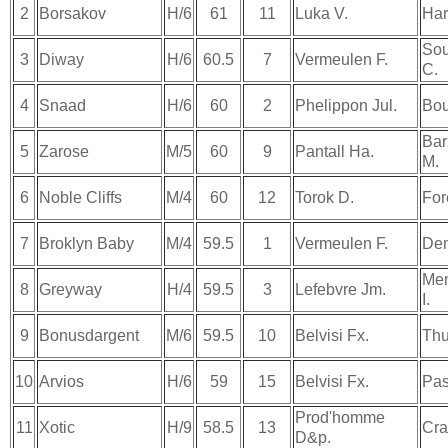
2
Borsakov
H/6
61
11
Luka V.
Har
Sou
3
Diway
H/6
60.5
7
Vermeulen F.
C.
4
Snaad
H/6
60
2
Phelippon Jul.
Bou
Bar
5
Zarose
M/5
60
9
Pantall Ha.
M.
6
Noble Cliffs
M/4
60
12
Torok D.
For
7
Broklyn Baby
M/4
59.5
1
Vermeulen F.
Dem
Men
8
Greyway
H/4
59.5
3
Lefebvre Jm.
I.
9
Bonusdargent
M/6
59.5
10
Belvisi Fx.
Thu
10
Arvios
H/6
59
15
Belvisi Fx.
Pas
Prod'homme
11
Xotic
H/9
58.5
13
Cra
D&p.