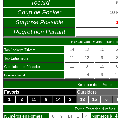
Tocard
Coup de Pocker
10 
Surprise Possible
Regret non Partant
TOP Chevaux Drivers Entraineur
14
12
10
Top Jockeys/Drivers
11
12
9
Top Entraineurs
11
3
15
Coefficient de Réussite
1
14
9
1
Forme cheval
Sélection de la Presse
Favoris
Outsiders
1
3
11
9
14
2
13
15
6
Forme Ecart des Numèros
Numéros en Formes
8
9
14
1
4
Numéros à l'é