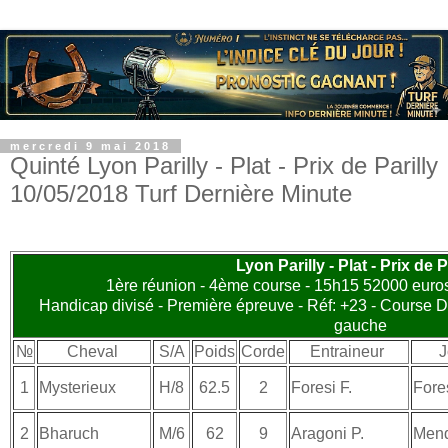
mercredi 9 mai 2018
Quinté Lyon Parilly - Plat - Prix de Parilly
10/05/2018 Turf Dernière Minute
Lyon Parilly - Plat - Prix de P
1ère réunion - 4ème course - 15h15 52000 euros 
Handicap divisé - Première épreuve - Réf: +23 - Course D 
gauche
№
Cheval
S/A
Poids
Corde
Entraineur
J
1
Mysterieux
H/8
62.5
2
Foresi F.
Fores
2
Bharuch
M/6
62
9
Aragoni P.
Mend