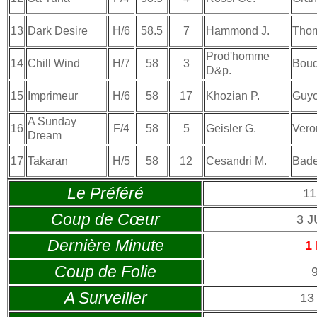
13
Dark Desire
H/6
58.5
7
Hammond J.
Thom
Prod'homme
14
Chill Wind
H/7
58
3
Boud
D&p.
15
Imprimeur
H/6
58
17
Khozian P.
Guyo
A Sunday
16
F/4
58
5
Geisler G.
Vero
Dream
17
Takaran
H/5
58
12
Cesandri M.
Badel
Le Préféré
1
Coup de Cœur
3 
Dernière Minute
1
Coup de Folie
A Surveiller
13