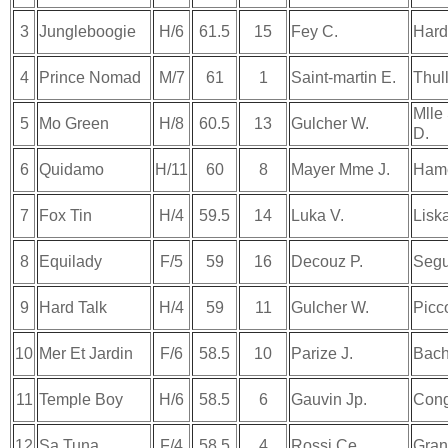
3
Jungleboogie
H/6
61.5
15
Fey C.
Hard
4
Prince Nomad
M/7
61
1
Saint-martin E.
Thull
Mlle
5
Mo Green
H/8
60.5
13
Gulcher W.
D.
6
Quidamo
H/11
60
8
Mayer Mme J.
Hame
7
Fox Tin
H/4
59.5
14
Luka V.
Lisk
8
Equilady
F/5
59
16
Decouz P.
Segu
9
Hard Talk
H/4
59
11
Gulcher W.
Picc
10
Mer Et Jardin
F/6
58.5
10
Parize J.
Bach
11
Temple Boy
H/6
58.5
6
Gauvin Jp.
Cong
12
Sa Tuna
F/4
58.5
4
Rossi Ce.
Gran