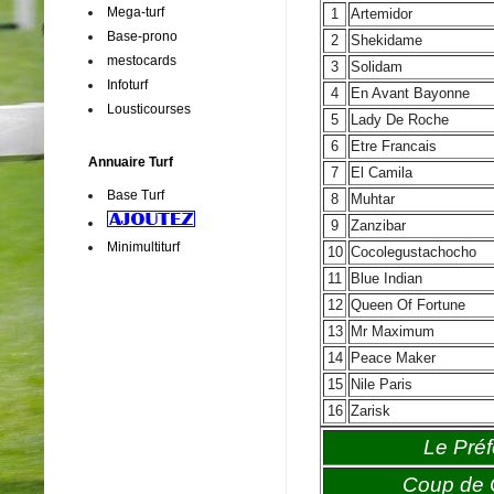
Mega-turf
1
Artemidor
Base-prono
2
Shekidame
mestocards
3
Solidam
Infoturf
4
En Avant Bayonne
Lousticourses
5
Lady De Roche
6
Etre Francais
Annuaire Turf
7
El Camila
Base Turf
8
Muhtar
9
Zanzibar
Minimultiturf
10
Cocolegustachocho
11
Blue Indian
12
Queen Of Fortune
13
Mr Maximum
14
Peace Maker
15
Nile Paris
16
Zarisk
Le Préf
Coup de