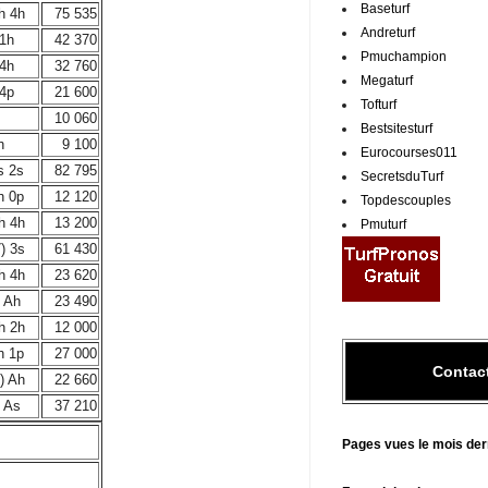
Baseturf
h 4h
75 535
Andreturf
 1h
42 370
Pmuchampion
 4h
32 760
Megaturf
 4p
21 600
Tofturf
10 060
Bestsitesturf
h
9 100
Eurocourses011
s 2s
82 795
SecretsduTurf
h 0p
12 120
Topdescouples
h 4h
13 200
Pmuturf
) 3s
61 430
h 4h
23 620
 Ah
23 490
h 2h
12 000
h 1p
27 000
Contac
) Ah
22 660
 As
37 210
Pages vues le mois der