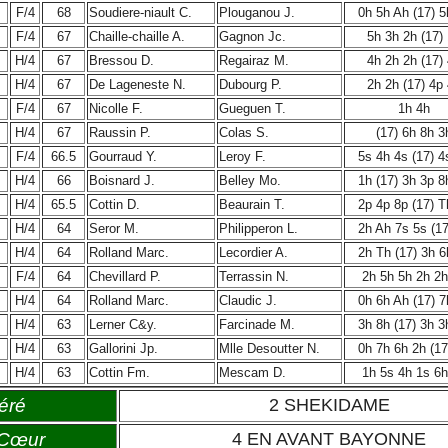
F/4
68
Soudiere-niault C.
Plouganou J.
0h 5h Ah (17) 5
F/4
67
Chaille-chaille A.
Gagnon Jc.
5h 3h 2h (17)
H/4
67
Bressou D.
Regairaz M.
4h 2h 2h (17)
H/4
67
De Lageneste N.
Dubourg P.
2h 2h (17) 4p
F/4
67
Nicolle F.
Gueguen T.
1h 4h
H/4
67
Raussin P.
Colas S.
(17) 6h 8h 3
F/4
66.5
Gourraud Y.
Leroy F.
5s 4h 4s (17) 4
H/4
66
Boisnard J.
Belley Mo.
1h (17) 3h 3p 8
H/4
65.5
Cottin D.
Beaurain T.
2p 4p 8p (17) T
H/4
64
Seror M.
Philipperon L.
2h Ah 7s 5s (17
H/4
64
Rolland Marc.
Lecordier A.
2h Th (17) 3h 6
F/4
64
Chevillard P.
Terrassin N.
2h 5h 5h 2h 2h
H/4
64
Rolland Marc.
Claudic J.
0h 6h Ah (17) 7
H/4
63
Lerner C&y.
Farcinade M.
3h 8h (17) 3h 3
H/4
63
Gallorini Jp.
Mlle Desoutter N.
0h 7h 6h 2h (17
H/4
63
Cottin Fm.
Mescam D.
1h 5s 4h 1s 6h
éré
2 SHEKIDAME
 Cœur
4 EN AVANT BAYONNE