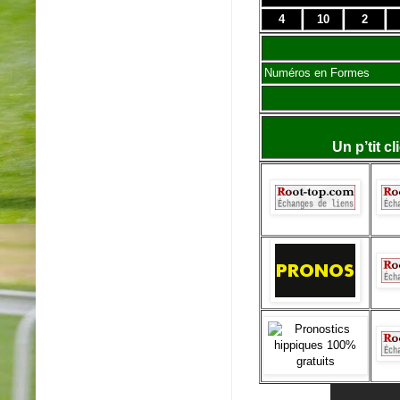
4
10
2
Numéros en Formes
Un p’tit c