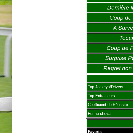
Dernière 
Coup de 
A Survei
Toca
Coup de 
Surprise P
Regret non 
Top Jockeys/Drivers
Top Entraineurs
Coefficient de Réussite
Forme cheval
Favoris