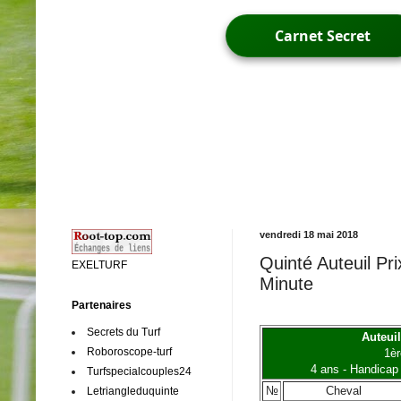
Carnet Secret
vendredi 18 mai 2018
Quinté Auteuil Pr
EXELTURF
Minute
Partenaires
Secrets du Turf
Auteuil
Roboroscope-turf
1èr
4 ans - Handicap 
Turfspecialcouples24
№
Cheval
Letriangleduquinte