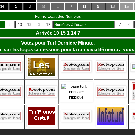
14
5
3
8
1
7
11
9
13
16
Forme Ecart des Numèros
9
10
13
3
12
Numéros à l'écarts
7
6
Arrivée 10 15 1 14 7
Votez pour Turf Dernière Minute,
lic sur les logos ci-dessous pour la convivialité merci a vous 