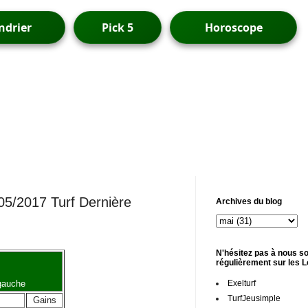
ndrier
Pick 5
Horoscope
/05/2017 Turf Dernière
Archives du blog
N'hésitez pas à nous so
régulièrement sur les 
Exelturf
 gauche
TurfJeusimple
Gains