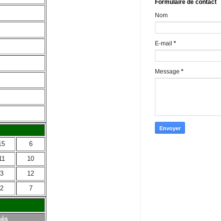
Formulaire de contact
Nom
E-mail
*
Message
*
15
6
11
10
3
12
2
7
sés