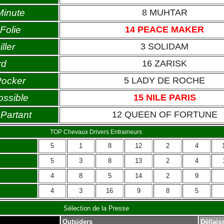
Minute
8 MUHTAR
Folie
14 PEACE MAKER
ller
3 SOLIDAM
rd
16 ZARISK
Pocker
5 LADY DE ROCHE
ossible
15 NILE PARIS
Partant
12 QUEEN OF FORTUNE
TOP Chevaux Drivers Entraineurs
5
1
8
12
2
4
5
3
8
13
2
4
4
8
5
14
2
9
4
3
16
9
8
5
Sélection de la Presse
Outsiders
Déllais