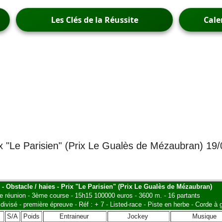
Les Clés de la Réussite
Cale
ix "Le Parisien" (Prix Le Gualès de Mézaubran) 19
 - Obstacle / haies - Prix "Le Parisien" (Prix Le Gualès de Mézaubran)
e réunion - 3ème course - 15h15 100000 euros - 3600 m. - 16 partants
divisé - première épreuve - Réf : + 7 - Listed-race - Piste en herbe - Corde à
S/A
Poids
Entraineur
Jockey
Musique