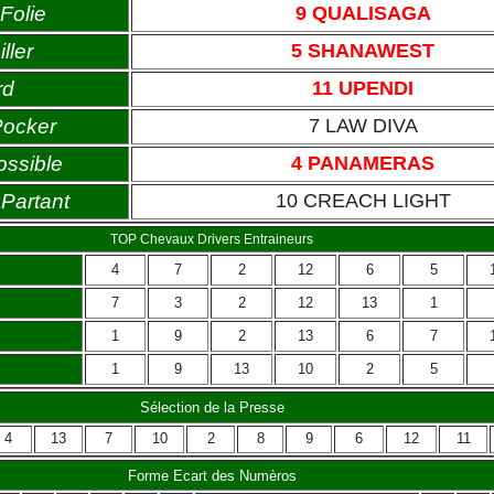
Folie
9 QUALISAGA
ller
5 SHANAWEST
rd
11 UPENDI
Pocker
7 LAW DIVA
ossible
4 PANAMERAS
Partant
10 CREACH LIGHT
TOP Chevaux Drivers Entraineurs
4
7
2
12
6
5
7
3
2
12
13
1
1
9
2
13
6
7
1
9
13
10
2
5
Sélection de la Presse
4
13
7
10
2
8
9
6
12
11
Forme Ecart des Numèros