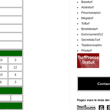
Baseturf
Andreturf
Pmuchampion
Megaturf
Tofturf
Bestsitesturf
Eurocourses011
SecretsduTurf
Topdescouples
Pmuturf
10
3
9
12
10
4
6
3
Contac
Pages vues le mois der
6