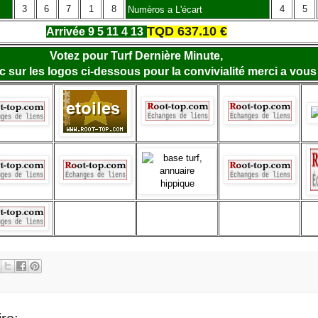
3
6
7
1
8
4
5
Numèros a L'écart
TQD 637.10 €
Arrivée 9 5 11 4 13
Votez pour Turf Dernière Minute,
lic sur les logos ci-dessous pour la convivialité merci a vous 