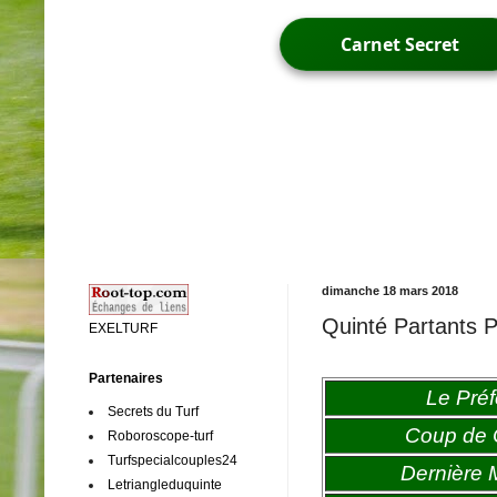
Carnet Secret
dimanche 18 mars 2018
Quinté Partants P
EXELTURF
Partenaires
Le Préf
Secrets du Turf
Coup de
Roboroscope-turf
Turfspecialcouples24
Dernière 
Letriangleduquinte