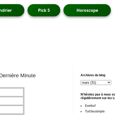
ndrier
Pick 5
Horoscope
 Dernière Minute
Archives du blog
N'hésitez pas à nous so
régulièrement sur les 
Exelturf
TurfJeusimple