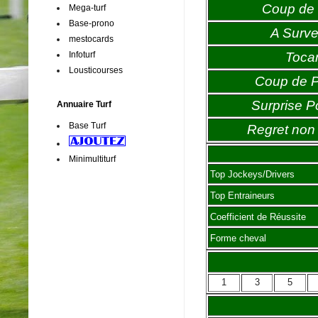
Coup de 
Mega-turf
Base-prono
A Survei
mestocards
Infoturf
Toca
Lousticourses
Coup de 
Surprise P
Annuaire Turf
Base Turf
Regret non 
Minimultiturf
Top Jockeys/Drivers
Top Entraineurs
Coefficient de Réussite
Forme cheval
1
3
5