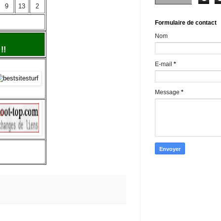
9
13
2
Formulaire de contact
Nom
!!
E-mail
*
Message
*