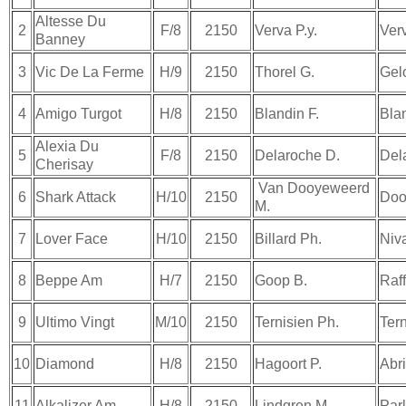
Altesse Du
2
F/8
2150
Verva P.y.
Verv
Banney
3
Vic De La Ferme
H/9
2150
Thorel G.
Gel
4
Amigo Turgot
H/8
2150
Blandin F.
Blan
Alexia Du
5
F/8
2150
Delaroche D.
Del
Cherisay
Van Dooyeweerd
6
Shark Attack
H/10
2150
Doo
M.
7
Lover Face
H/10
2150
Billard Ph.
Niva
8
Beppe Am
H/7
2150
Goop B.
Raff
9
Ultimo Vingt
M/10
2150
Ternisien Ph.
Tern
10
Diamond
H/8
2150
Hagoort P.
Abr
11
Alkalizer Am
H/8
2150
Lindgren M.
Parl