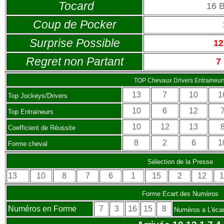
Tocard
16 
Coup de Pocker
Surprise Possible
12
Regret non Partant
7
TOP Chevaux Drivers Entraineur
13
7
10
1
Top Jockeys/Drivers
10
6
12
Top Entraineurs
10
12
13
Coefficient de Réussite
8
2
6
1
Forme cheval
Sélection de la Presse
13
10
8
7
6
1
15
2
12
1
Forme Ecart des Numèros
Numéros en Forme
7
3
16
15
8
Numèros a L'écar