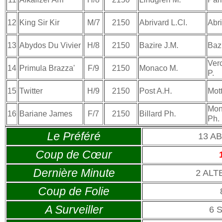
12
King Sir Kir
M/7
2150
Abrivard L.Cl.
Abri
13
Abydos Du Vivier
H/8
2150
Bazire J.M.
Bazi
Ver
14
Primula Brazza'
F/9
2150
Monaco M.
P.
15
Twitter
H/9
2150
Post A.H.
Mott
Monc
16
Bariane James
F/7
2150
Billard Ph.
Ph.
Le Préféré
13 A
Coup de Cœur
Dernière Minute
2 AL
Coup de Folie
A Surveiller
6 