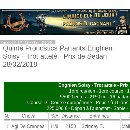
mardi 27 février 2018
Quinté Pronostics Partants Enghien
Soisy - Trot attelé - Prix de Sedan
28/02/2018
Enghien Soisy - Trot attelé - Pri
1ère réunion - 1ère course - 
55000 euros - 2150 m. - 16 partan
Course D - Course européenne - Pour 7 à 10 ans 
225.000 € - Départ à l'autostart - Sable 
№
Cheval
S/A
Distance
Entraineur
1
Agi De Crennes
H/8
2150
Szirmay E.
Mail