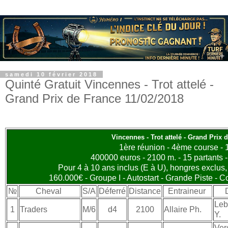
samedi 10 février 2018
Quinté Gratuit Vincennes - Trot attelé -
Grand Prix de France 11/02/2018
Vincennes - Trot attelé - Grand Prix 
1ère réunion - 4ème course -
400000 euros - 2100 m. - 15 partants 
Pour 4 à 10 ans inclus (E à U), hongres exclus
160.000€ - Groupe I - Autostart - Grande Piste - 
№
Cheval
S/A
Déferré
Distance
Entraineur
Leb
1
Traders
M/6
d4
2100
Allaire Ph.
Y.
Ver