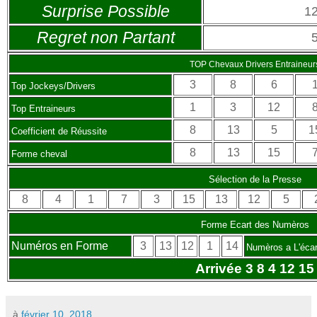
Surprise Possible
1
Regret non Partant
TOP Chevaux Drivers Entraineur
3
8
6
Top Jockeys/Drivers
1
3
12
Top Entraineurs
8
13
5
1
Coefficient de Réussite
8
13
15
Forme cheval
Sélection de la Presse
8
4
1
7
3
15
13
12
5
Forme Ecart des Numèros
Numéros en Forme
3
13
12
1
14
Numèros a L'écar
Arrivée 3 8 4 12 15
à
février 10, 2018