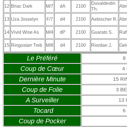
Duvaldestin
12
Briac Dark
M/7
dA
2100
Abr
Th.
13
Uza Josselyn
F/7
d4
2100
Aebischer R.
Abr
14
Vivid Wise As
M/4
dP
2100
Guarato S.
Raf
15
Ringostarr Treb
M/8
d4
2100
Riordan J.
Gel
Le Préféré
8
Coup de Cœur
4
Dernière Minute
15 R
Coup de Folie
3 B
A Surveiller
13
Tocard
6
Coup de Pocker