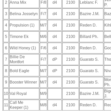
2
Anna Mix
F/8
d4
2100
Leblanc F.
P.
3
Belina Josselyn
F/7
d4
2100
Bazire J.M.
Baz
4
Propulsion (1)
M/7
d4
2100
Reden D.
Kih
5
Timone Ek
M/6
d4
2100
Billard Ph.
Bell
6
Wild Honey (1)
F/6
d4
2100
Reden D.
Goo
Billie De
7
F/7
dP
2100
Guarato S.
Tho
Montfort
8
Bold Eagle
M/7
dP
2100
Guarato S.
Niv
Mon
9
Booster Winner
M/7
d4
2100
Guarato S.
Ph.
Big
10
Val Royal
M/9
2100
Bazire J.M.
J.
Call Me
11
M/8
d4
2100
Reden D.
Red
Keeper (1)